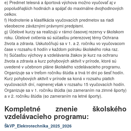
e) Predmet telesná a športová výchova možno vyučovať aj v
popoludňajších hodinách a spájať do maximálne dvojhodinových
celkov.
f) Hodnotenie a klasifikácia vyučovacích predmetov sa riadi
všeobecne záväznými právnymi predpismi.
g) Účelové kurzy sa realizujú v rámci časovej rezervy v školskom
roku. Účelové cvičenia sú súčasťou prierezovej témy Ochrana
života a zdravia. Uskutočňujú sa v 1. a 2. ročníku vo vyučovacom
čase v rozsahu 6 hodín v každom polroku školského roka raz.
h) Súčasťou výchovy a vzdelávania žiakov je kurz na ochranu
života a zdravia a kurz pohybových aktivít v prírode, ktoré sú
uvedené v učebnom pláne školského vzdelávacieho programu.
Organizuje sa v treťom ročníku štúdia a trvá tri dni po šesť hodín.
Kurz pohybových aktivít v prírode sa koná v rozsahu piatich
vyučovacích dní, najmenej však v rozsahu 15 vyučovacích hodín.
Organizuje sa v 1. ročníku štúdia (so zameraním na zimné športy)
a v 2. ročníku štúdia (so zameraním na letné športy).
Kompletné znenie školského
vzdelávacieho programu:
ŠkVP_Elektrotechnika_2025_2026