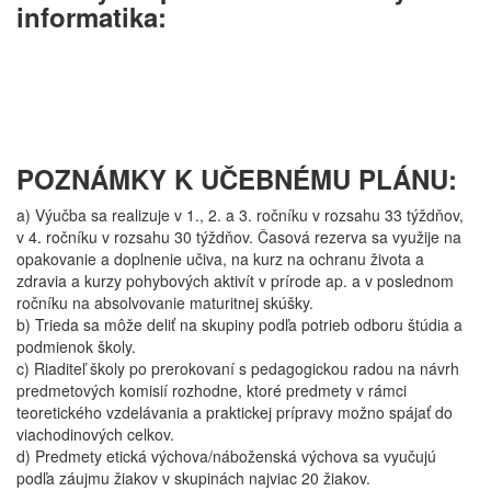
informatika:
POZNÁMKY K UČEBNÉMU PLÁNU:
a) Výučba sa realizuje v 1., 2. a 3. ročníku v rozsahu 33 týždňov,
v 4. ročníku v rozsahu 30 týždňov. Časová rezerva sa využije na
opakovanie a doplnenie učiva, na kurz na ochranu života a
zdravia a kurzy pohybových aktivít v prírode ap. a v poslednom
ročníku na absolvovanie maturitnej skúšky.
b) Trieda sa môže deliť na skupiny podľa potrieb odboru štúdia a
podmienok školy.
c) Riaditeľ školy po prerokovaní s pedagogickou radou na návrh
predmetových komisií rozhodne, ktoré predmety v rámci
teoretického vzdelávania a praktickej prípravy možno spájať do
viachodinových celkov.
d) Predmety etická výchova/náboženská výchova sa vyučujú
podľa záujmu žiakov v skupinách najviac 20 žiakov.