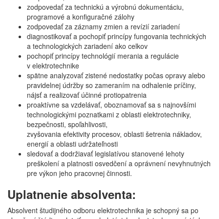
zodpovedať za technickú a výrobnú dokumentáciu,
programové a konfiguračné zálohy
zodpovedať za záznamy zmien a revízií zariadení
diagnostikovať a pochopiť princípy fungovania technických
a technologických zariadení ako celkov
pochopiť princípy technológií merania a regulácie
v elektrotechnike
spätne analyzovať zistené nedostatky počas opravy alebo
pravidelnej údržby so zameraním na odhalenie príčiny,
nájsť a realizovať účinné protiopatrenia
proaktívne sa vzdelávať, oboznamovať sa s najnovšími
technologickými poznatkami z oblasti elektrotechniky,
bezpečnosti, spoľahlivosti,
zvyšovania efektivity procesov, oblasti šetrenia nákladov,
energií a oblasti udržateľnosti
sledovať a dodržiavať legislatívou stanovené lehoty
preškolení a platnosti osvedčení a oprávnení nevyhnutných
pre výkon jeho pracovnej činnosti.
Uplatnenie absolventa:
Absolvent študijného odboru elektrotechnika je schopný sa po