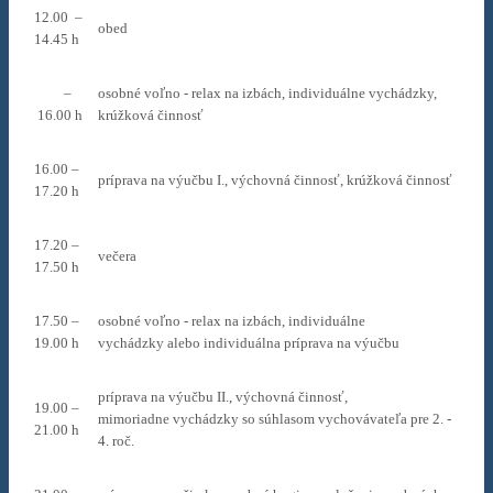
12.00 –
obed
14.45 h
–
osobné voľno - relax na izbách, individuálne vychádzky,
16.00 h
krúžková činnosť
16.00 –
príprava na výučbu I., výchovná činnosť, krúžková činnosť
17.20 h
17.20 –
večera
17.50 h
17.50 –
osobné voľno - relax na izbách, individuálne
19.00 h
vychádzky alebo individuálna príprava na výučbu
príprava na výučbu II., výchovná činnosť,
19.00 –
mimoriadne vychádzky so súhlasom vychovávateľa pre 2. -
21.00 h
4. roč.