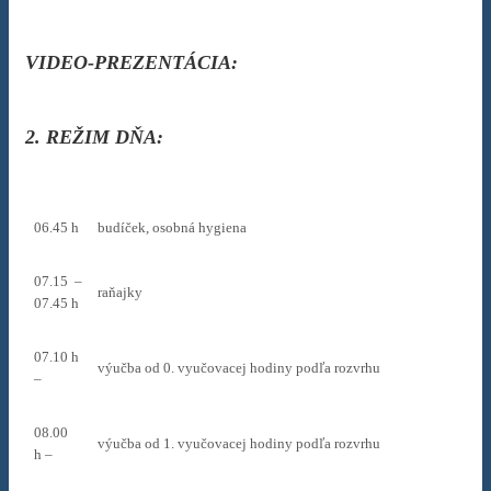
VIDEO-PREZENTÁCIA:
2. REŽIM DŇA:
06.45 h
budíček, osobná hygiena
07.15 –
raňajky
07.45 h
07.10 h
výučba od 0. vyučovacej hodiny podľa rozvrhu
–
08.00
výučba od 1. vyučovacej hodiny podľa rozvrhu
h –