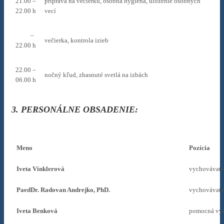
21.00 –
príprava na večierku, osobná hygiena, uloženie osobných
22.00 h
vecí
–
večierka, kontrola izieb
22.00 h
22.00 –
nočný kľud, zhasnuté svetlá na izbách
06.00 h
3. PERSONÁLNE OBSADENIE:
Meno
Pozícia
Iveta Vinklerová
vychovávate
PaedDr. Radovan Andrejko, PhD.
vychovávate
Iveta Benková
pomocná vy