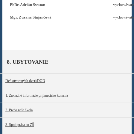
PhDr. Adrián Swaton
vychovávate
Mgr. Zuzana Stajančová
vychovávate
8. UBYTOVANIE
Deň otvorených dverí/DOD
1. Základné informácie prijímacieho konania
2. Prečo naša škola
3. Spolupráca so ZŠ