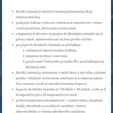
školský internát je súčasťou Strednej priemyselnej školy
elektrotechnickej
poskytuje žiakom výchovno-vzdelávaciu starostlivosť v mimo-
vyučovacom čase, ubytovanie a stravovanie
z kapacitných dôvodov na prijatie do školského internátu nie je
právny nárok; uprednostňovaní sú žiaci prvého ročníka
pri prijatí do školského internátu sa zohľadňuje:
vzdialenosť miesta trvalého bydliska
dopravná zložitosť cestovania
porušovanie Vnútorného poriadku ŠI v predchádzajúcom
školskom roku
školský internát je umiestnený v areáli školy a má veľmi výhodnú
polohu v blízkosti centra mesta, autobusovej a vlakovej stanice –
žiaci nemusia využívať mestskú hromadnú dopravu
kapacita školského internátu je 120 lôžok v 38 izbách, z toho je 6
štvorposteľových a 32 trojposteľových izieb
prešiel komplexnou rekonštrukciou – výmena okien, zateplenie
fasády, rekonštrukcia sociálnych zariadení, výmena
zdravotechniky a výmena nábytkového zariadenia