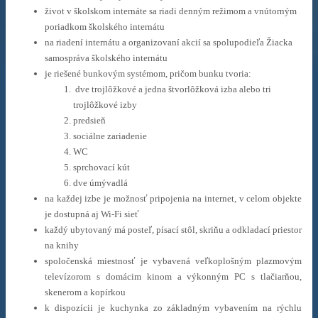
život v školskom internáte sa riadi denným režimom a vnútorným
poriadkom školského internátu
na riadení internátu a organizovaní akcií sa spolupodieľa Žiacka
samospráva školského internátu
je riešené bunkovým systémom, pričom bunku tvoria:
dve trojlôžkové a jedna štvorlôžková izba alebo tri
trojlôžkové izby
predsieň
sociálne zariadenie
WC
sprchovací kút
dve úmývadlá
na každej izbe je možnosť pripojenia na internet,
v celom objekte
je dostupná aj Wi-Fi sieť
každý ubytovaný má posteľ, písací stôl, skriňu a odkladací priestor
na knihy
spoločenská miestnosť je vybavená veľkoplošným plazmovým
televízorom s domácim kinom
a výkonným PC s tlačiarňou,
skenerom a kopírkou
k dispozícii je kuchynka zo základným vybavením na rýchlu