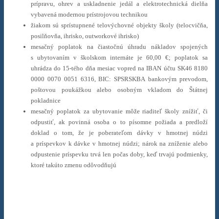
prípravu, ohrev a uskladnenie jedál a elektrotechnická dielňa
vybavená modernou prístrojovou technikou
žiakom sú sprístupnené telovýchovné objekty školy (telocvičňa,
posilňovňa, ihrisko,
outworkové ihrisko
)
mesačný poplatok na čiastočnú úhradu nákladov spojených
s ubytovaním v školskom internáte je 60,00 €; poplatok sa
uhrádza do 15-tého dňa mesiac vopred na IBAN účtu SK46 8180
0000 0070 0051 6316, BIC: SPSRSKBA bankovým prevodom,
poštovou poukážkou alebo osobným vkladom do Štátnej
pokladnice
mesačný poplatok za ubytovanie môže riaditeľ školy znížiť, či
odpustiť, ak povinná osoba o to písomne požiada a predloží
doklad o tom, že je poberateľom dávky v hmotnej núdzi
a príspevkov k dávke v hmotnej núdzi; nárok na zníženie alebo
odpustenie príspevku trvá len počas doby, keď trvajú podmienky,
ktoré takúto zmenu odôvodňujú