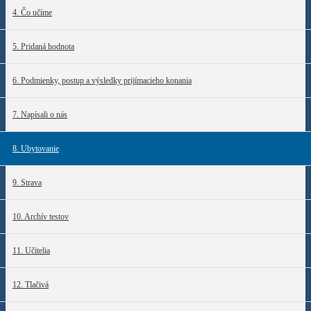
4. Čo učíme
5. Pridaná hodnota
6. Podmienky, postup a výsledky prijímacieho konania
7. Napísali o nás
8. Ubytovanie
9. Strava
10. Archív testov
11. Učitelia
12. Tlačivá