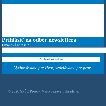
Prihlásiť na odber newslettera
Emailová adresa
*
„Vychovávame pre život, vzdelávame pre prax.“
© 2026 SPŠE Prešov. Všetky práva vyhradené.