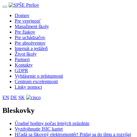
Toggle
navigation
Domov
Pre verejnosť
Manažment školy
Pre žiakov
Pre uchádzačov
Pre absolventov
Internát a jedáleň
Život školy
Partneri
Kontakty
GDPR
Vyhlásenie o prístupnosti
Centrum excelentnosti
Linky pomoci
EN
DE
SK
Bleskovky
Úradné hodiny počas letných prázdnin
Vyzdvihnutie ISIC kariet
Hľadá sa šikovný elektromontér! Pridaj sa do tímu a rozvíjaj