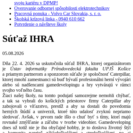
svoju kariéru v DPMP!
Overovanie odbornej spôsobilosti elektrotechnikov
Pracovná ponuka - Volvo Car Slovakia, s. r. o.
Školská krízová linka - 0940 610 662
Potvrdenie o návšteve školy
Súťaž IHRA
05.08.2026
Dňa 22. 4. 2026 sa uskutočnila súťaž IHRA, ktorej organizátorom
je
Ústav informatiky Prírodovedecká fakulta UPJŠ Košice
a priamym partnerom a sponzorom súťaže je spoločnosť Caterpillar,
ktorej mnohí zamestnanci sú buď bývalí profesionálni herní vývojári
alebo sú nadšencami gamedevelopingu a hry vytvárajú v rámci
svojho voľného času.
Žiaci našej školy, na tomto podujatí samozrejme nemohli chýbať,
a tak sa vybrali do košických priestorov firmy Caterpillar aby
zabojovali o víťazstvo, prestíž a aby sa dostali do povedomia
herných štúdií a univerzít, ktoré túto udalosť zvyknú nepriamo
sledovať. Avšak, v prvom rade išlo o chuť byť s tímy, ktorí majú
rovnaké zmýšľanie a záľubu v tvorbe videohier. Gamedeveloping
dnes už totiž nie je iba obyčajné hobby, je to doslova životný štýl
a komunita naprieč základoškolákmi a stredoškolákmi, no aj