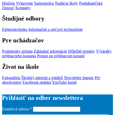
História
Vybavenie
Samospráva
Nadácia školy
Podnikateľská
činnosť
Kontakty
Študijné odbory
Elektrotechnika
Informačné a sieťové technológie
Pre uchádzačov
Podmienky prijatia
Základné informácie
Dôležité termíny
Výsledky
prijímacieho konania
Postup po prijímacom konaní
Život na škole
Fotogaléria
Školský internát a jedáleň
Newsletter Impulz
Pre
absolventov
Facebook stránka
YouTube kanál
Prihlásiť na odber newslettera
Emailová adresa
*