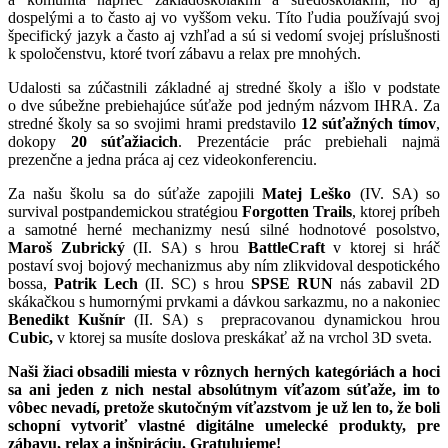
dospelými a to často aj vo vyššom veku. Títo ľudia používajú svoj
špecifický jazyk a často aj vzhľad a sú si vedomí svojej príslušnosti
k spoločenstvu, ktoré tvorí zábavu a relax pre mnohých.
Udalosti sa zúčastnili základné aj stredné školy a išlo v podstate
o dve súbežne prebiehajúce súťaže pod jedným názvom IHRA. Za
stredné školy sa so svojimi hrami predstavilo
12 súťažných tímov
,
dokopy
20 súťažiacich
. Prezentácie prác prebiehali najmä
prezenčne a jedna práca aj cez videokonferenciu.
Za našu školu sa do súťaže zapojili
Matej Leško
(IV. SA) so
survival postpandemickou stratégiou
Forgotten Trails
, ktorej príbeh
a samotné herné mechanizmy nesú silné hodnotové posolstvo,
Maroš Zubrický
(II. SA) s hrou
BattleCraft
v ktorej si hráč
postaví svoj bojový mechanizmus aby ním zlikvidoval despotického
bossa,
Patrik Lech
(II. SC) s hrou
SPSE RUN
nás zabavil 2D
skákačkou s humornými prvkami a dávkou sarkazmu, no a nakoniec
Benedikt Kušnír
(II. SA) s prepracovanou dynamickou hrou
Cubic,
v ktorej sa musíte doslova preskákať až na vrchol 3D sveta.
Naši žiaci obsadili miesta v rôznych herných kategóriách a hoci
sa ani jeden z nich nestal absolútnym víťazom súťaže, im to
vôbec nevadí, pretože skutočným víťazstvom je už len to, že boli
schopní vytvoriť vlastné digitálne umelecké produkty, pre
zábavu, relax a inšpiráciu. Gratulujeme!