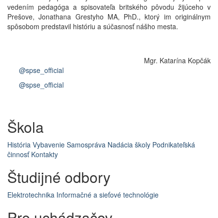
vedením pedagóga a spisovateľa britského pôvodu žijúceho v
Prešove, Jonathana Grestyho MA, PhD., ktorý im originálnym
spôsobom predstavil históriu a súčasnosť nášho
mesta
.
Mgr. Katarína Kopčák
@spse_official
@spse_official
Škola
História
Vybavenie
Samospráva
Nadácia školy
Podnikateľská
činnosť
Kontakty
Študijné odbory
Elektrotechnika
Informačné a sieťové technológie
Pre uchádzačov