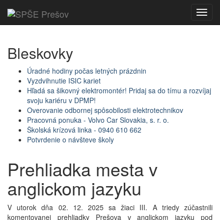
Toggl
navig
Bleskovky
Úradné hodiny počas letných prázdnin
Vyzdvihnutie ISIC kariet
Hľadá sa šikovný elektromontér! Pridaj sa do tímu a rozvíjaj
svoju kariéru v DPMP!
Overovanie odbornej spôsobilosti elektrotechnikov
Pracovná ponuka - Volvo Car Slovakia, s. r. o.
Školská krízová linka - 0940 610 662
Potvrdenie o návšteve školy
Prehliadka mesta v
anglickom jazyku
V utorok dňa 02. 12. 2025 sa žiaci III. A triedy zúčastnili
komentovanej prehliadky Prešova v anglickom jazyku pod