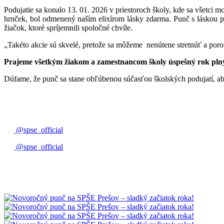
Podujatie sa konalo 13. 01. 2026 v priestoroch školy, kde sa všetci 
hrnček, bol odmenený naším elixírom lásky zdarma. Punč s láskou pr
žiačok, ktoré spríjemnili spoločné chvíle.
„Takéto akcie sú skvelé, pretože sa môžeme nenútene stretnúť a porozp
Prajeme všetkým žiakom a zamestnancom školy úspešný rok plný
Dúfame, že punč sa stane obľúbenou súčasťou školských podujatí, aby
@spse_official
@spse_official