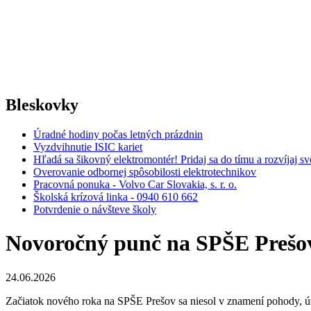
Bleskovky
Úradné hodiny počas letných prázdnin
Vyzdvihnutie ISIC kariet
Hľadá sa šikovný elektromontér! Pridaj sa do tímu a rozvíjaj 
Overovanie odbornej spôsobilosti elektrotechnikov
Pracovná ponuka - Volvo Car Slovakia, s. r. o.
Školská krízová linka - 0940 610 662
Potvrdenie o návšteve školy
Novoročný punč na SPŠE Prešov 
24.06.2026
Začiatok nového roka na SPŠE Prešov sa niesol v znamení pohody, ú