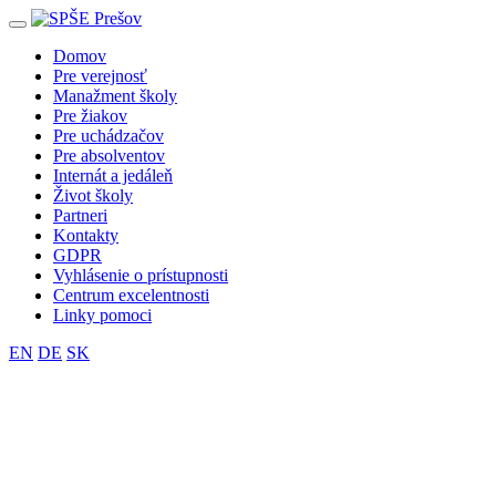
Toggle
navigation
Domov
Pre verejnosť
Manažment školy
Pre žiakov
Pre uchádzačov
Pre absolventov
Internát a jedáleň
Život školy
Partneri
Kontakty
GDPR
Vyhlásenie o prístupnosti
Centrum excelentnosti
Linky pomoci
EN
DE
SK