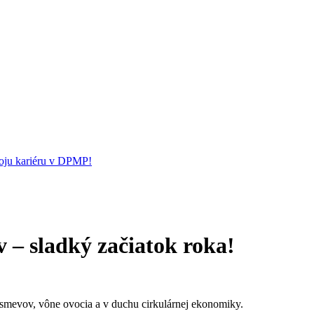
svoju kariéru v DPMP!
– sladký začiatok roka!
smevov, vône ovocia a v duchu cirkulárnej ekonomiky.