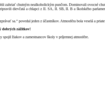
mohli zahriať chutným nealkoholickým punčom. Dominovali ovocné chute,
ipravili dievčatá a chlapci z II. SA, II. SB, II. B a školského parla
rávať sa.“ povedal jeden z účastníkov. Atmosféra bola veselá a priateľ
 dobrých zážitkov!
 spojil žiakov a zamestnancov školy v príjemnej atmosfére.