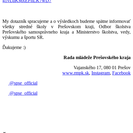
41vLdKMxEFnLK7wD7
My dotazník spracujeme a o výsledkoch budeme spätne informovať
všetky stredné školy v Prešovskom kraji, Odbor školstva
Prešovského samosprávneho kraja a Ministerstvo školstva, vedy,
výskumu a športu SR.
Ďakujeme :)
Rada mládeže Prešovského kraja
Vajanského 17, 080 01 Prešov
www.rmpk.sk
,
Instagram
,
Facebook
@spse_official
@spse_official