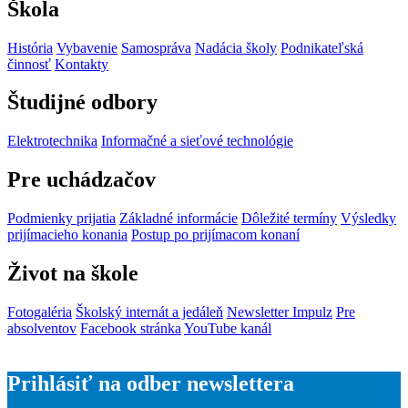
Škola
História
Vybavenie
Samospráva
Nadácia školy
Podnikateľská
činnosť
Kontakty
Študijné odbory
Elektrotechnika
Informačné a sieťové technológie
Pre uchádzačov
Podmienky prijatia
Základné informácie
Dôležité termíny
Výsledky
prijímacieho konania
Postup po prijímacom konaní
Život na škole
Fotogaléria
Školský internát a jedáleň
Newsletter Impulz
Pre
absolventov
Facebook stránka
YouTube kanál
Prihlásiť na odber newslettera