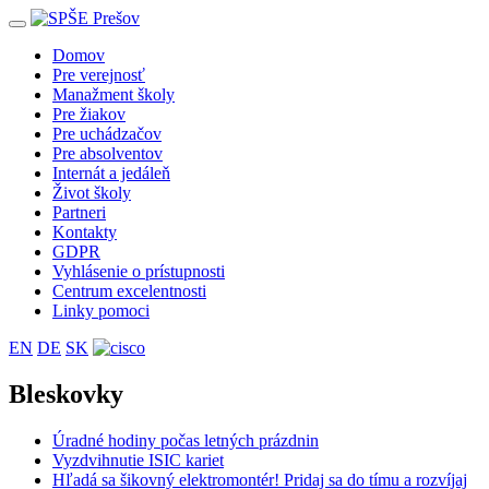
Toggle
navigation
Domov
Pre verejnosť
Manažment školy
Pre žiakov
Pre uchádzačov
Pre absolventov
Internát a jedáleň
Život školy
Partneri
Kontakty
GDPR
Vyhlásenie o prístupnosti
Centrum excelentnosti
Linky pomoci
EN
DE
SK
Bleskovky
Úradné hodiny počas letných prázdnin
Vyzdvihnutie ISIC kariet
Hľadá sa šikovný elektromontér! Pridaj sa do tímu a rozvíjaj