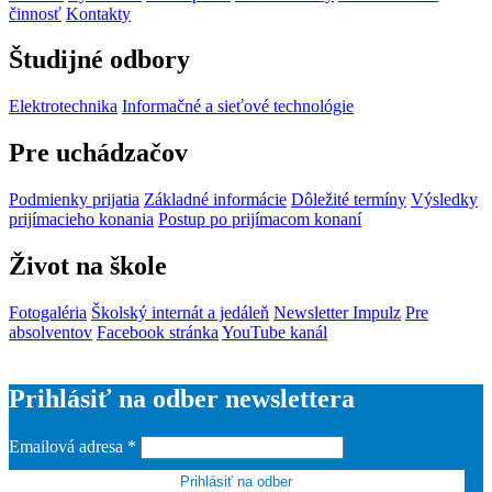
činnosť
Kontakty
Študijné odbory
Elektrotechnika
Informačné a sieťové technológie
Pre uchádzačov
Podmienky prijatia
Základné informácie
Dôležité termíny
Výsledky
prijímacieho konania
Postup po prijímacom konaní
Život na škole
Fotogaléria
Školský internát a jedáleň
Newsletter Impulz
Pre
absolventov
Facebook stránka
YouTube kanál
Prihlásiť na odber newslettera
Emailová adresa
*