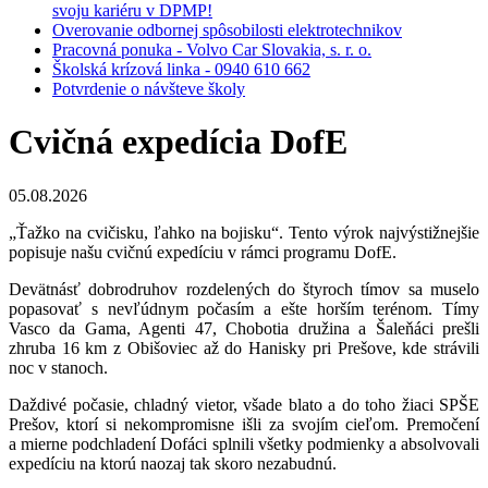
svoju kariéru v DPMP!
Overovanie odbornej spôsobilosti elektrotechnikov
Pracovná ponuka - Volvo Car Slovakia, s. r. o.
Školská krízová linka - 0940 610 662
Potvrdenie o návšteve školy
Cvičná expedícia DofE
05.08.2026
„Ťažko na cvičisku, ľahko na bojisku“. Tento výrok najvýstižnejšie
popisuje našu cvičnú expedíciu v rámci programu DofE.
Devätnásť dobrodruhov rozdelených do štyroch tímov sa muselo
popasovať s nevľúdnym počasím a ešte horším terénom. Tímy
Vasco da Gama, Agenti 47, Chobotia družina a Šaleňáci prešli
zhruba 16 km z Obišoviec až do Hanisky pri Prešove, kde strávili
noc v stanoch.
Daždivé počasie, chladný vietor, všade blato a do toho žiaci SPŠE
Prešov, ktorí si nekompromisne išli za svojím cieľom. Premočení
a mierne podchladení Dofáci splnili všetky podmienky a absolvovali
expedíciu na ktorú naozaj tak skoro nezabudnú.