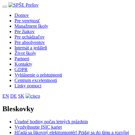
Toggle
navigation
Domov
Pre verejnosť
Manažment školy
Pre žiakov
Pre uchádzačov
Pre absolventov
Internát a jedáleň
Život školy
Partneri
Kontakty
GDPR
Vyhlásenie o prístupnosti
Centrum excelentnosti
Linky pomoci
EN
DE
SK
Bleskovky
Úradné hodiny počas letných prázdnin
Vyzdvihnutie ISIC kariet
Hľadá sa šikovný elektromontér! Pridaj sa do tímu a rozvíjaj