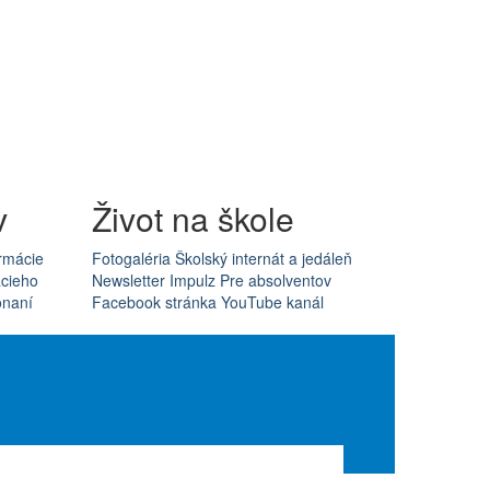
v
Život na škole
rmácie
Fotogaléria
Školský internát a jedáleň
acieho
Newsletter Impulz
Pre absolventov
onaní
Facebook stránka
YouTube kanál