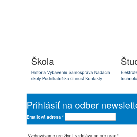
Škola
Štu
História
Vybavenie
Samospráva
Nadácia
Elektrot
školy
Podnikateľská činnosť
Kontakty
technoló
Prihlásiť na odber newslett
Emailová adresa
*
„Vychovávame pre život, vzdelávame pre prax.“