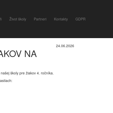
eň
Život školy
Partneri
Kontakty
GDPR
24.06.2026
IAKOV NA
našej školy pre žiakov 4. ročníka.
astiach: