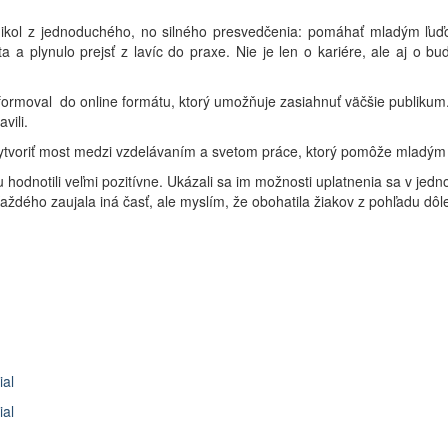
ikol z jednoduchého, no silného presvedčenia: pomáhať mladým ľuďom
 a plynulo prejsť z lavíc do praxe. Nie je len o kariére, ale aj o 
formoval do online formátu, ktorý umožňuje zasiahnuť väčšie publikum. 
vili.
 vytvoriť most medzi vzdelávaním a svetom práce, ktorý pomôže mladým
itu hodnotili veľmi pozitívne. Ukázali sa im možnosti uplatnenia sa v jed
aždého zaujala iná časť, ale myslím, že obohatila žiakov z pohľadu dôle
ial
ial