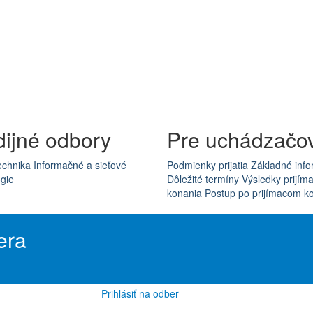
dijné odbory
Pre uchádzačo
echnika
Informačné a sieťové
Podmienky prijatia
Základné info
gie
Dôležité termíny
Výsledky prijím
konania
Postup po prijímacom k
era