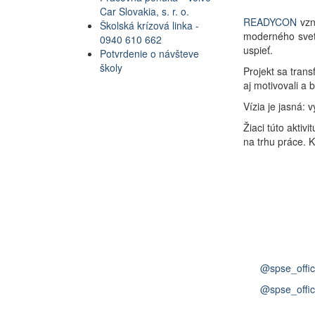
Car Slovakia, s. r. o.
READYCON
vzn
Školská krízová linka -
moderného sveta
0940 610 662
uspieť.
Potvrdenie o návšteve
školy
Projekt sa trans
aj motivovali a ba
Vízia je jasná:
Žiaci túto aktiv
na trhu práce. K
@spse_offic
@spse_offic