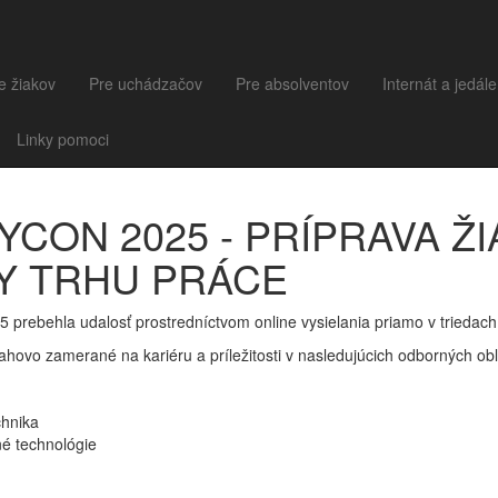
e žiakov
Pre uchádzačov
Pre absolventov
Internát a jedál
Linky pomoci
YCON 2025 - PRÍPRAVA Ž
Y TRHU PRÁCE
 prebehla udalosť prostredníctvom online vysielania priamo v triedach 
ahovo zamerané na kariéru a príležitosti v nasledujúcich odborných obl
chnika
é technológie