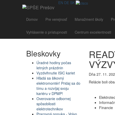
EN
DE
SK
Domov
Pre verejnosť
Manažment školy
Pr
Vyhlásenie o prístupnosti
Centrum excelentnosti
READ
Bleskovky
VÝZV
Úradné hodiny počas
letných prázdnin
Vyzdvihnutie ISIC kariet
Dňa 27. 11. 2025
Hľadá sa šikovný
Relácie boli obs
elektromontér! Pridaj sa do
tímu a rozvíjaj svoju
kariéru v DPMP!
Elektrote
Overovanie odbornej
Informačn
spôsobilosti
Financie
elektrotechnikov
Pracovná ponuka - Volvo