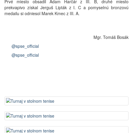
Prvé miesto obsadil Adam Harčár z III. B, druhé miesto
prekvapivo získal Jerguš Lipták z I. C a pomyselnú bronzovú
medailu si odniesol Marek Kmec z III. A.
Mgr. Tomáš Bosák
@spse_official
@spse_official