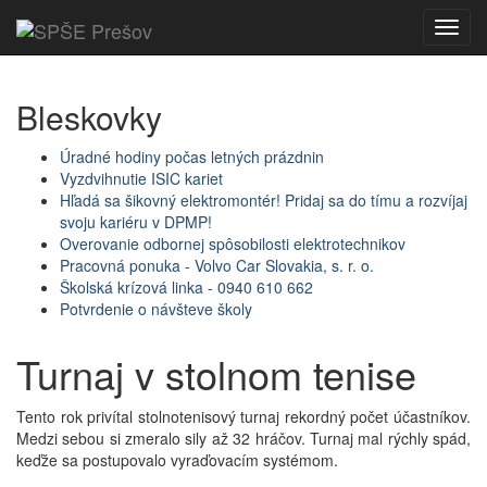
Toggl
navig
Bleskovky
Úradné hodiny počas letných prázdnin
Vyzdvihnutie ISIC kariet
Hľadá sa šikovný elektromontér! Pridaj sa do tímu a rozvíjaj
svoju kariéru v DPMP!
Overovanie odbornej spôsobilosti elektrotechnikov
Pracovná ponuka - Volvo Car Slovakia, s. r. o.
Školská krízová linka - 0940 610 662
Potvrdenie o návšteve školy
Turnaj v stolnom tenise
Tento rok privítal stolnotenisový turnaj rekordný počet účastníkov.
Medzi sebou si zmeralo sily až 32 hráčov. Turnaj mal rýchly spád,
keďže sa postupovalo vyraďovacím systémom.