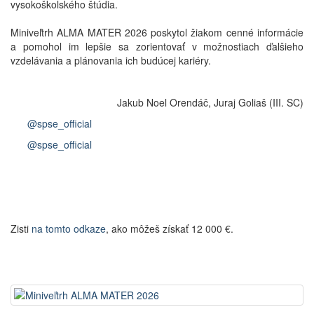
vysokoškolského štúdia.
Miniveľtrh ALMA MATER 2026 poskytol žiakom cenné informácie
a pomohol im lepšie sa zorientovať v možnostiach ďalšieho
vzdelávania a plánovania ich budúcej kariéry.
Jakub Noel Orendáč, Juraj Goliaš (III. SC)
@spse_official
@spse_official
Zisti
na tomto odkaze
, ako môžeš získať 12 000 €
.