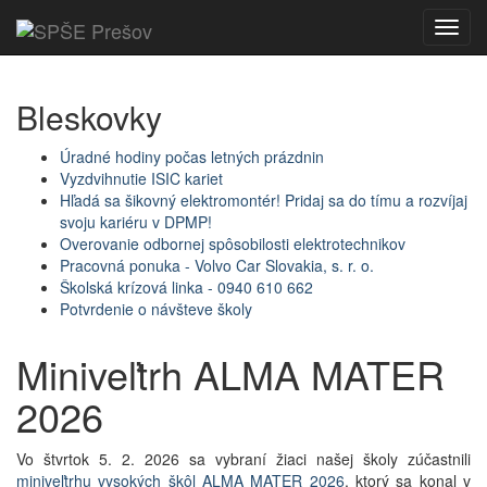
Toggl
navig
Bleskovky
Úradné hodiny počas letných prázdnin
Vyzdvihnutie ISIC kariet
Hľadá sa šikovný elektromontér! Pridaj sa do tímu a rozvíjaj
svoju kariéru v DPMP!
Overovanie odbornej spôsobilosti elektrotechnikov
Pracovná ponuka - Volvo Car Slovakia, s. r. o.
Školská krízová linka - 0940 610 662
Potvrdenie o návšteve školy
Miniveľtrh ALMA MATER
2026
Vo štvrtok 5. 2. 2026 sa vybraní žiaci našej školy zúčastnili
miniveľtrhu vysokých škôl ALMA MATER 2026
, ktorý sa konal v