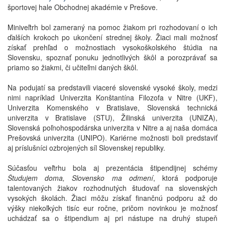
športovej hale Obchodnej akadémie v Prešove.
Miniveľtrh bol zameraný na pomoc žiakom pri rozhodovaní o ich
ďalších krokoch po ukončení strednej školy. Žiaci mali možnosť
získať prehľad o možnostiach vysokoškolského štúdia na
Slovensku, spoznať ponuku jednotlivých škôl a porozprávať sa
priamo so žiakmi, či učiteľmi daných škôl.
Na podujatí sa predstavili viaceré slovenské vysoké školy, medzi
nimi napríklad Univerzita Konštantína Filozofa v Nitre (UKF),
Univerzita Komenského v Bratislave, Slovenská technická
univerzita v Bratislave (STU), Žilinská univerzita (UNIZA),
Slovenská poľnohospodárska univerzita v Nitre a aj naša domáca
Prešovská univerzita (UNIPO). Kariérne možnosti boli predstaviť
aj príslušníci ozbrojených síl Slovenskej republiky.
Súčasťou veľtrhu bola aj prezentácia štipendijnej schémy
Študujem doma, Slovensko ma odmení
, ktorá podporuje
talentovaných žiakov rozhodnutých študovať na slovenských
vysokých školách. Žiaci môžu získať finančnú podporu až do
výšky niekoľkých tisíc eur ročne, pričom novinkou je možnosť
uchádzať sa o štipendium aj pri nástupe na druhý stupeň