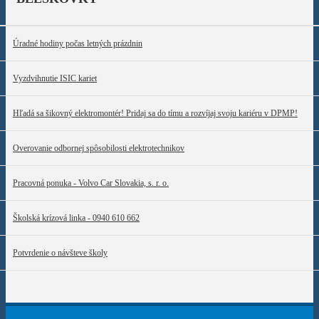
Úradné hodiny počas letných prázdnin
Vyzdvihnutie ISIC kariet
Hľadá sa šikovný elektromontér! Pridaj sa do tímu a rozvíjaj svoju kariéru v DPMP!
Overovanie odbornej spôsobilosti elektrotechnikov
Pracovná ponuka - Volvo Car Slovakia, s. r. o.
Školská krízová linka - 0940 610 662
Potvrdenie o návšteve školy