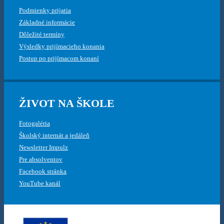
Podmienky prijatia
Základné informácie
Dôležité termíny
Výsledky prijímacieho konania
Postup po prijímacom konaní
ŽIVOT NA ŠKOLE
Fotogaléria
Školský internát a jedáleň
Newsletter Impulz
Pre absolventov
Facebook stránka
YouTube kanál