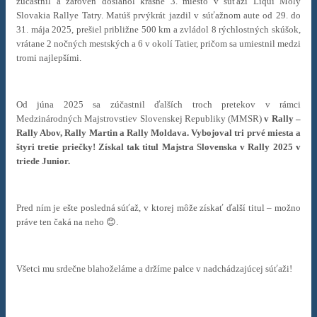
zúčastnil a zároveň dosiahol krásne 3. miesto v súťaži Liqui Moly
Slovakia Rallye Tatry . Matúš prvýkrát jazdil v súťažnom aute od 29. do
31. mája 2025, prešiel približne 500 km a zvládol 8 rýchlostných skúšok,
vrátane 2 nočných mestských a 6 v okolí Tatier, pričom sa umiestnil medzi
tromi najlepšími.
Od júna 2025 sa zúčastnil ďalších troch pretekov v rámci
Medzinárodných Majstrovstiev Slovenskej Republiky (MMSR)
v Rally –
Rally Abov, Rally Martin a Rally Moldava.
Vybojoval tri prvé miesta a
štyri tretie priečky! Získal tak titul Majstra Slovenska v Rally 2025 v
triede Junior.
Pred ním je ešte posledná súťaž, v ktorej môže získať ďalší titul – možno
práve ten čaká na neho 😊.
Všetci mu srdečne blahoželáme a držíme palce v nadchádzajúcej súťaži!