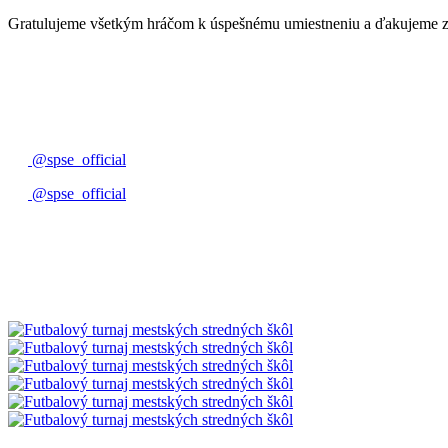
Gratulujeme všetkým hráčom k úspešnému umiestneniu a ďakujeme za 
@spse_official
@spse_official