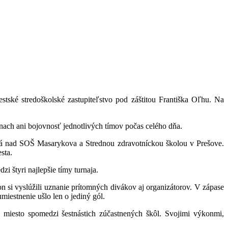
stské stredoškolské zastupiteľstvo pod záštitou Františka Oľhu. Na
nach ani bojovnosť jednotlivých tímov počas celého dňa.
zstvá nad SOŠ Masarykova a Strednou zdravotníckou školou v Prešove.
sta.
i štyri najlepšie tímy turnaja.
n si vyslúžili uznanie prítomných divákov aj organizátorov. V zápase
iestnenie ušlo len o jediný gól.
4. miesto spomedzi šestnástich zúčastnených škôl. Svojimi výkonmi,