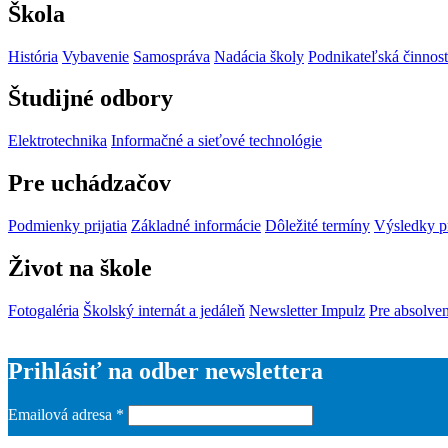
Škola
História
Vybavenie
Samospráva
Nadácia školy
Podnikateľská činnos
Študijné odbory
Elektrotechnika
Informačné a sieťové technológie
Pre uchádzačov
Podmienky prijatia
Základné informácie
Dôležité termíny
Výsledky p
Život na škole
Fotogaléria
Školský internát a jedáleň
Newsletter Impulz
Pre absolve
Prihlásiť na odber newslettera
Emailová adresa
*