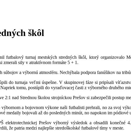
edných škôl
l futbalový turnaj mestských stredných škôl, ktorý organizovalo Me
si zmerali sily v atraktívnom formáte 5 + 1.
h súbojov a výbornú atmosféru. Nechýbala podpora fanúšikov na tribú
stúpili do turnaja veľmi úspešne. V skupinovej fáze si pripísali víťa
Napriek tomu, postúpili do vyraďovacej časti z výborného druhého mie
e 2:1 nad Strednou školou strojníckou Prešov si zabezpečili postup medz
 výbornom a bojovnom výkone naši futbalisti prehrali, no za svoj výko
ové medaily bojovali až do posledných minút, no napokon im pódiové um
 SPŠ elektrotechnickej Prešov výborný výsledok a obsadili konečné 
li, že patria medzi najlepšie stredoškolské futbalové tímy v meste.