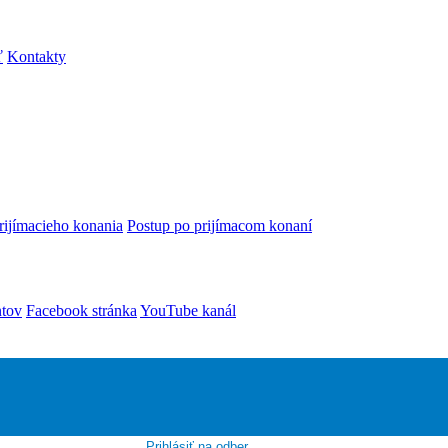
ť
Kontakty
rijímacieho konania
Postup po prijímacom konaní
ntov
Facebook stránka
YouTube kanál