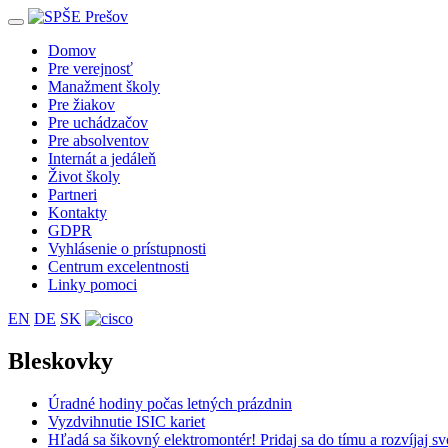
Toggle
navigation
Domov
Pre verejnosť
Manažment školy
Pre žiakov
Pre uchádzačov
Pre absolventov
Internát a jedáleň
Život školy
Partneri
Kontakty
GDPR
Vyhlásenie o prístupnosti
Centrum excelentnosti
Linky pomoci
EN
DE
SK
Bleskovky
Úradné hodiny počas letných prázdnin
Vyzdvihnutie ISIC kariet
Hľadá sa šikovný elektromontér! Pridaj sa do tímu a rozvíjaj 