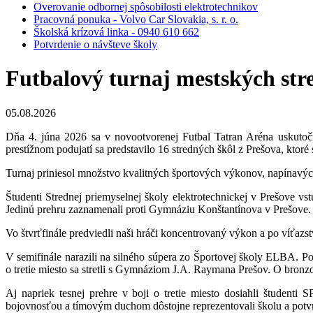
Overovanie odbornej spôsobilosti elektrotechnikov
Pracovná ponuka - Volvo Car Slovakia, s. r. o.
Školská krízová linka - 0940 610 662
Potvrdenie o návšteve školy
Futbalový turnaj mestských str
05.08.2026
Dňa 4. júna 2026 sa v novootvorenej Futbal Tatran Aréna uskutočni
prestížnom podujatí sa predstavilo 16 stredných škôl z Prešova, ktoré 
Turnaj priniesol množstvo kvalitných športových výkonov, napínavýc
Študenti Strednej priemyselnej školy elektrotechnickej v Prešove v
Jedinú prehru zaznamenali proti Gymnáziu Konštantínova v Prešove. 
Vo štvrťfinále predviedli naši hráči koncentrovaný výkon a po víťazstv
V semifinále narazili na silného súpera zo Športovej školy ELBA. Po
o tretie miesto sa stretli s Gymnáziom J.A. Raymana Prešov. O bronz
Aj napriek tesnej prehre v boji o tretie miesto dosiahli študenti
bojovnosťou a tímovým duchom dôstojne reprezentovali školu a potvrdi