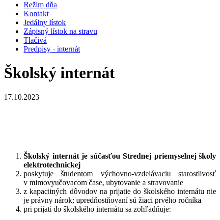
Režim dňa
Kontakt
Jedálny lístok
Zápisný lístok na stravu
Tlačivá
Predpisy - internát
Školský internát
17.10.2023
Školský internát je súčasťou Strednej priemyselnej školy
elektrotechnickej
poskytuje študentom výchovno-vzdelávaciu starostlivosť
v mimovyučovacom čase, ubytovanie a stravovanie
z kapacitných dôvodov na prijatie do školského internátu nie
je právny nárok; upredňostňovaní sú žiaci prvého ročníka
pri prijatí do školského internátu sa zohľadňuje: