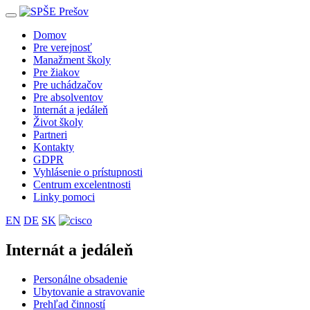
Toggle
navigation
Domov
Pre verejnosť
Manažment školy
Pre žiakov
Pre uchádzačov
Pre absolventov
Internát a jedáleň
Život školy
Partneri
Kontakty
GDPR
Vyhlásenie o prístupnosti
Centrum excelentnosti
Linky pomoci
EN
DE
SK
Internát a jedáleň
Personálne obsadenie
Ubytovanie a stravovanie
Prehľad činností