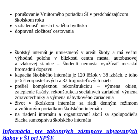
porušovanie Vnútorného poriadku ŠI v predchádzajúcom
školskom roku
vzdialenosť miesta trvalého bydliska
dopravná zložitosť cestovania
školský internát je umiestnený v areáli školy a má veľmi
výhodnú polohu v blízkosti centra mesta, autobusovej
a vlakovej stanice – študenti nemusia využívať mestskú
hromadnú dopravu
kapacita školského internátu je 120 lôžok v 38 izbách, z toho
je 6 štvorposteľových a 32 trojposteľových izieb
prešiel komplexnou rekonštrukciou – výmena okien,
zateplenie fasády, rekonštrukcia sociálnych zariadení, výmena
zdravotechniky a výmena nábytkového zariadenia
život v školskom internáte sa riadi denným režimom
a vnútorným poriadkom školského internátu
na riadení internátu a organizovaní akcií sa spolupodieľa
žiacka samospráva školského internátu
Informácia pre zákonných zástupcov ubytovaných
žiakov v ŠI pri SPŠE