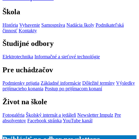
Škola
História
Vybavenie
Samospráva
Nadácia školy
Podnikateľská
činnosť
Kontakty
Študijné odbory
Elektrotechnika
Informačné a sieťové technológie
Pre uchádzačov
Podmienky prijatia
Základné informácie
Dôležité termíny
Výsledky
prijímacieho konania
Postup po prijímacom konaní
Život na škole
Fotogaléria
Školský internát a jedáleň
Newsletter Impulz
Pre
absolventov
Facebook stránka
YouTube kanál