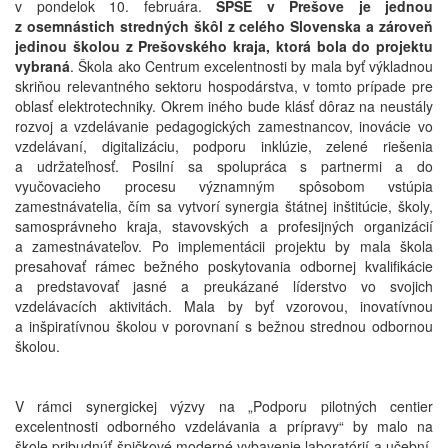
v pondelok 10. februára.
SPŠE v Prešove je jednou
z osemnástich stredných škôl z celého Slovenska a zároveň
jedinou školou z Prešovského kraja, ktorá bola do projektu
vybraná
. Škola ako Centrum excelentnosti by mala byť výkladnou
skriňou relevantného sektoru hospodárstva, v tomto prípade pre
oblasť elektrotechniky. Okrem iného bude klásť dôraz na neustály
rozvoj a vzdelávanie pedagogických zamestnancov, inovácie vo
vzdelávaní, digitalizáciu, podporu inklúzie, zelené riešenia
a udržateľnosť. Posilní sa spolupráca s partnermi a do
vyučovacieho procesu významným spôsobom vstúpia
zamestnávatelia, čím sa vytvorí synergia štátnej inštitúcie, školy,
samosprávneho kraja, stavovských a profesijných organizácií
a zamestnávateľov. Po implementácii projektu by mala škola
presahovať rámec bežného poskytovania odbornej kvalifikácie
a predstavovať jasné a preukázané líderstvo vo svojich
vzdelávacích aktivitách. Mala by byť vzorovou, inovatívnou
a inšpiratívnou školou v porovnaní s bežnou strednou odbornou
školou.
V rámci synergickej výzvy na „Podporu pilotných centier
excelentnosti odborného vzdelávania a prípravy“ by malo na
škole pribudnúť špičkové moderné vybavenie laboratórií a učební.