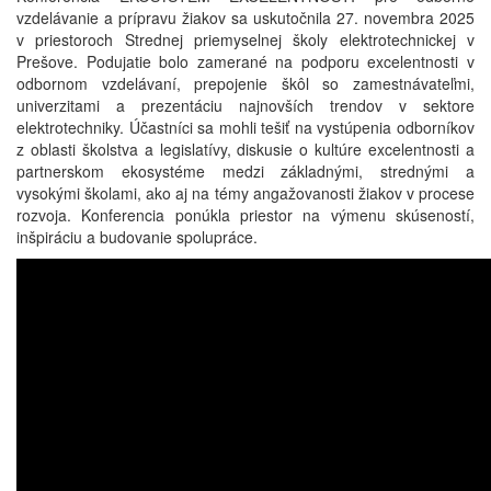
vzdelávanie a prípravu žiakov sa uskutočnila 27. novembra 2025
v priestoroch Strednej priemyselnej školy elektrotechnickej v
Prešove. Podujatie bolo zamerané na podporu excelentnosti v
odbornom vzdelávaní, prepojenie škôl so zamestnávateľmi,
univerzitami a prezentáciu najnovších trendov v sektore
elektrotechniky. Účastníci sa mohli tešiť na vystúpenia odborníkov
z oblasti školstva a legislatívy, diskusie o kultúre excelentnosti a
partnerskom ekosystéme medzi základnými, strednými a
vysokými školami, ako aj na témy angažovanosti žiakov v procese
rozvoja. Konferencia ponúkla priestor na výmenu skúseností,
inšpiráciu a budovanie spolupráce.