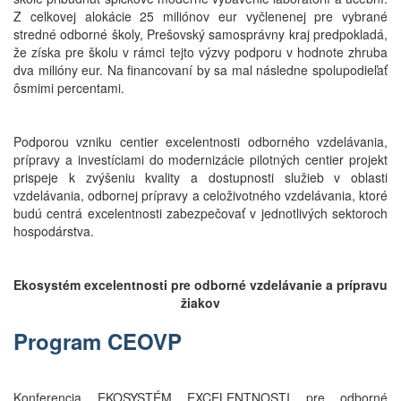
Z celkovej alokácie 25 miliónov eur vyčlenenej pre vybrané
stredné odborné školy, Prešovský samosprávny kraj predpokladá,
že získa pre školu v rámci tejto výzvy podporu v hodnote zhruba
dva milióny eur. Na financovaní by sa mal následne spolupodieľať
ôsmimi percentami.
Podporou vzniku centier excelentnosti odborného vzdelávania,
prípravy a investíciami do modernizácie pilotných centier projekt
prispeje k zvýšeniu kvality a dostupnosti služieb v oblasti
vzdelávania, odbornej prípravy a celoživotného vzdelávania, ktoré
budú centrá excelentnosti zabezpečovať v jednotlivých sektoroch
hospodárstva.
Ekosystém excelentnosti pre odborné vzdelávanie a prípravu
žiakov
Program
CEOVP
Konferencia EKOSYSTÉM EXCELENTNOSTI pre odborné