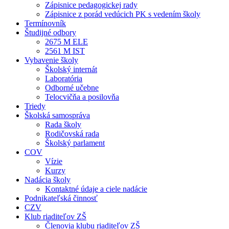
Zápisnice pedagogickej rady
Zápisnice z porád vedúcich PK s vedením školy
Termínovník
Študijné odbory
2675 M ELE
2561 M IST
Vybavenie školy
Školský internát
Laboratória
Odborné učebne
Telocvičňa a posilovňa
Triedy
Školská samospráva
Rada školy
Rodičovská rada
Školský parlament
COV
Vízie
Kurzy
Nadácia školy
Kontaktné údaje a ciele nadácie
Podnikateľská činnosť
CZV
Klub riaditeľov ZŠ
Členovia klubu riaditeľov ZŠ