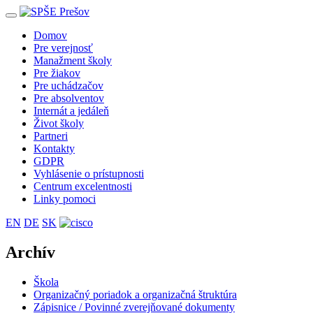
Toggle
navigation
Domov
Pre verejnosť
Manažment školy
Pre žiakov
Pre uchádzačov
Pre absolventov
Internát a jedáleň
Život školy
Partneri
Kontakty
GDPR
Vyhlásenie o prístupnosti
Centrum excelentnosti
Linky pomoci
EN
DE
SK
Archív
Škola
Organizačný poriadok a organizačná štruktúra
Zápisnice / Povinné zverejňované dokumenty