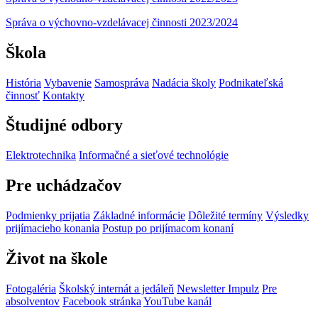
Správa o výchovno-vzdelávacej činnosti 2023/2024
Škola
História
Vybavenie
Samospráva
Nadácia školy
Podnikateľská
činnosť
Kontakty
Študijné odbory
Elektrotechnika
Informačné a sieťové technológie
Pre uchádzačov
Podmienky prijatia
Základné informácie
Dôležité termíny
Výsledky
prijímacieho konania
Postup po prijímacom konaní
Život na škole
Fotogaléria
Školský internát a jedáleň
Newsletter Impulz
Pre
absolventov
Facebook stránka
YouTube kanál