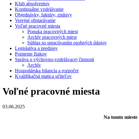
Klub absolventov
Kontinuálne vzdelávanie
Objednávky, faktúry, zmluvy
Verejné obstarávanie
Voľné pracovné miesta
Ponuka pracovných miest
Archív pracovných miest
Súhlas so spracúvaním osobných údajov
Legislatíva a predpisy
Poistenie žiakov
Správa o výchovno-vzdelávacej činnosti
Archív
Hospodárska bilancia a rozpočet
Kvalifikačná matica učiteľov
Voľné pracovné miesta
03.06.2025
Na tomto mieste 