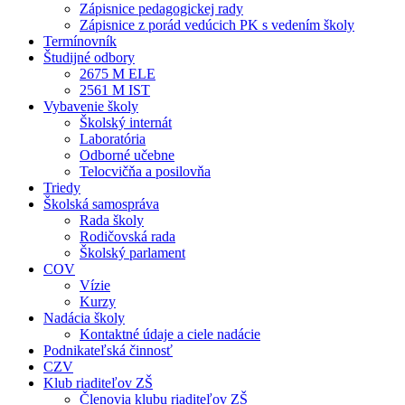
Zápisnice pedagogickej rady
Zápisnice z porád vedúcich PK s vedením školy
Termínovník
Študijné odbory
2675 M ELE
2561 M IST
Vybavenie školy
Školský internát
Laboratória
Odborné učebne
Telocvičňa a posilovňa
Triedy
Školská samospráva
Rada školy
Rodičovská rada
Školský parlament
COV
Vízie
Kurzy
Nadácia školy
Kontaktné údaje a ciele nadácie
Podnikateľská činnosť
CZV
Klub riaditeľov ZŠ
Členovia klubu riaditeľov ZŠ