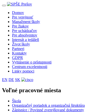
Toggle
navigation
Domov
Pre verejnosť
Manažment školy
Pre žiakov
Pre uchádzačov
Pre absolventov
Internát a jedáleň
Život školy
Partneri
Kontakty
GDPR
Vyhlásenie o prístupnosti
Centrum excelentnosti
Linky pomoci
EN
DE
SK
Voľné pracovné miesta
Škola
Organizačný poriadok a organizačná štruktúra
Zápisnice / Povinné zverejňované dokumenty