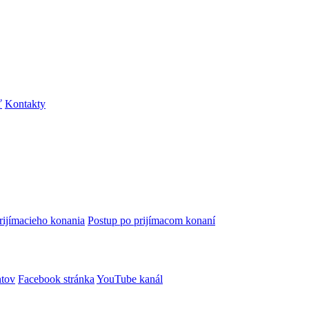
ť
Kontakty
rijímacieho konania
Postup po prijímacom konaní
ntov
Facebook stránka
YouTube kanál