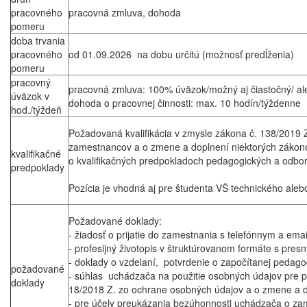
pracovného
pracovná zmluva, dohoda
pomeru
doba trvania
pracovného
od 01.09.2026 na dobu určitú (možnosť predĺženia)
pomeru
pracovný
pracovná zmluva: 100% úväzok/možný aj čiastočný/ al
úväzok v
dohoda o pracovnej činnosti: max. 10 hodín/týždenne
hod./týždeň
Požadovaná kvalifikácia v zmysle zákona č. 138/2019
zamestnancov a o zmene a doplnení niektorých zákono
kvalifikačné
o kvalifikačných predpokladoch pedagogických a odb
predpoklady
Pozícia je vhodná aj pre študenta VŠ technického ale
Požadované doklady:
- žiadosť o prijatie do zamestnania s telefónnym a em
- profesijný životopis v štruktúrovanom formáte s pre
- doklady o vzdelaní, potvrdenie o započítanej pedago
požadované
- súhlas uchádzača na použitie osobných údajov pre po
doklady
18/2018 Z. zo ochrane osobných údajov a o zmene a d
- pre účely preukázania bezúhonnosti uchádzača o za