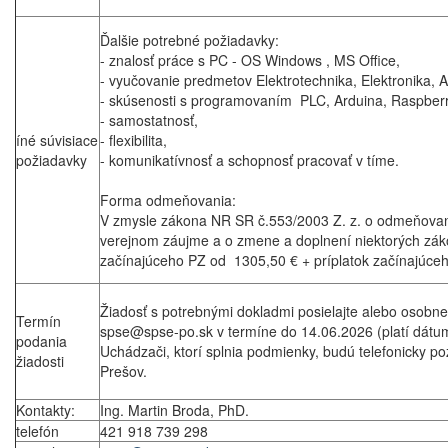
Ďalšie potrebné požiadavky:
- znalosť práce s PC - OS Windows , MS Office,
- vyučovanie predmetov Elektrotechnika, Elektronika, 
- skúsenosti s programovaním PLC, Arduina, Raspberr
- samostatnosť,
íné súvisiace
- flexibilita,
požiadavky
- komunikatívnosť a schopnosť pracovať v tíme.
Forma odmeňovania:
V zmysle zákona NR SR č.553/2003 Z. z. o odmeňovan
verejnom záujme a o zmene a doplnení niektorých záko
začínajúceho PZ od 1305,50 € + príplatok začínajúce
Žiadosť s potrebnými dokladmi posielajte alebo osobn
Termín
spse@spse-po.sk v termíne do 14.06.2026 (platí dátum f
podania
Uchádzači, ktorí splnia podmienky, budú telefonicky 
žiadosti
Prešov.
Kontakty:
Ing. Martin Broda, PhD.
telefón
421 918 739 298