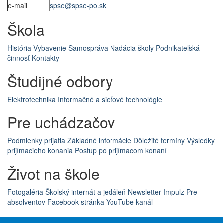
e-mail
spse@spse-po.sk
Škola
História
Vybavenie
Samospráva
Nadácia školy
Podnikateľská
činnosť
Kontakty
Študijné odbory
Elektrotechnika
Informačné a sieťové technológie
Pre uchádzačov
Podmienky prijatia
Základné informácie
Dôležité termíny
Výsledky
prijímacieho konania
Postup po prijímacom konaní
Život na škole
Fotogaléria
Školský internát a jedáleň
Newsletter Impulz
Pre
absolventov
Facebook stránka
YouTube kanál