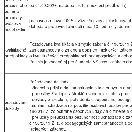
pracovného
od 01.09.2026 na dobu určitú (možnosť predĺženia)
pomeru
pracovný
pracovná zmluva: 100% úväzok/možný aj čiastočný/ al
úväzok v
dohoda o pracovnej činnosti max. 10 hodín / týždenne
hod./týždeň
Požadovaná kvalifikácia v zmysle zákona č. 138/2019
kvalifikačné
zamestnancov a o zmene a doplnení niektorých zákono
predpoklady
o kvalifikačných predpokladoch pedagogických a odb
Pozícia je vhodná aj pre študenta VŠ technického ale
Požadované doklady:
- žiadosť o prijatie do zamestnania s telefónnym a em
- profesijný životopis v štruktúrovanom formáte s pre
- doklady o vzdelaní, potvrdenie o započítanej pedagog
požadované
- súhlas uchádzača na použitie osobných údajov pre po
doklady
18/2018 Z. zo ochrane osobných údajov a o zmene a d
- pre účely preukázania bezúhonnosti uchádzača o za
č.138/2019 Z. z. o pedagogických zamestnancoch a o
niektorých zákonov.