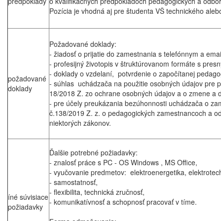
predpoklady
o kvalifikačných predpokladoch pedagogických a odb
Pozícia je vhodná aj pre študenta VŠ technického ale
Požadované doklady:
- žiadosť o prijatie do zamestnania s telefónnym a em
- profesijný životopis v štruktúrovanom formáte s pre
- doklady o vzdelaní, potvrdenie o započítanej pedago
požadované
- súhlas uchádzača na použitie osobných údajov pre po
doklady
18/2018 Z. zo ochrane osobných údajov a o zmene a d
- pre účely preukázania bezúhonnosti uchádzača o za
č.138/2019 Z. z. o pedagogických zamestnancoch a o
niektorých zákonov.
Ďalšie potrebné požiadavky:
- znalosť práce s PC - OS Windows , MS Office,
- vyučovanie predmetov: elektroenergetika, elektrotech
- samostatnosť,
- flexibilita, technická zručnosť,
íné súvisiace
- komunikatívnosť a schopnosť pracovať v tíme.
požiadavky