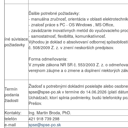
Ďalšie potrebné požiadavky:
- manuálna zručnosť, orientácia v oblasti elektrotechnik
- znalosť práce s PC - OS Windows , MS Office,
- zavádzanie inovatívnych metód do vyučovacieho pro
- samostatnosť, flexibilita, komunikatívnosť.
íné súvisiace
Výhodou je doklad o absolvovaní odbornej spôsobilost
požiadavky
č. 508/2009 Z. z. v znení neskorších predpisov.
Forma odmeňovania:
V zmysle zákona NR SR č. 553/2003 Z. z. o odmeňovan
verejnom záujme a o zmene a doplnení niektorých zák
Žiadosť s potrebnými dokladmi posielajte alebo osobn
Termín
spse@spse-po.sk v termíne do 14.06.2026 (platí dátum f
podania
Uchádzači, ktorí splnia podmienky, budú telefonicky 
žiadosti
Prešov.
Kontakty:
Ing. Martin Broda, PhD.
telefón
421 918 739 298
e-mail
spse@spse-po.sk