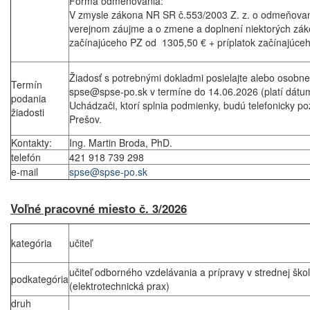
Forma odmeňovania:
V zmysle zákona NR SR č.553/2003 Z. z. o odmeňovan
verejnom záujme a o zmene a doplnení niektorých záko
začínajúceho PZ od 1305,50 € + príplatok začínajúce
Žiadosť s potrebnými dokladmi posielajte alebo osobn
Termín
spse@spse-po.sk v termíne do 14.06.2026 (platí dátum f
podania
Uchádzači, ktorí splnia podmienky, budú telefonicky 
žiadosti
Prešov.
Kontakty:
Ing. Martin Broda, PhD.
telefón
421 918 739 298
e-mail
spse@spse-po.sk
Voľné pracovné miesto č. 3/2026
kategória
učiteľ
učiteľ odborného vzdelávania a prípravy v strednej ško
podkategória
(elektrotechnická prax)
druh