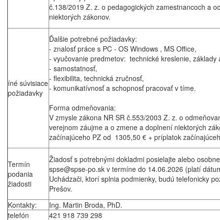
č.138/2019 Z. z. o pedagogických zamestnancoch a o
niektorých zákonov.
Ďalšie potrebné požiadavky:
- znalosť práce s PC - OS Windows , MS Office,
- vyučovanie predmetov: technické kreslenie, základy 
- samostatnosť,
- flexibilita, technická zručnosť,
íné súvisiace
- komunikatívnosť a schopnosť pracovať v tíme.
požiadavky
Forma odmeňovania:
V zmysle zákona NR SR č.553/2003 Z. z. o odmeňovan
verejnom záujme a o zmene a doplnení niektorých záko
začínajúceho PZ od 1305,50 € + príplatok začínajúce
Žiadosť s potrebnými dokladmi posielajte alebo osobn
Termín
spse@spse-po.sk v termíne do 14.06.2026 (platí dátum f
podania
Uchádzači, ktorí splnia podmienky, budú telefonicky 
žiadosti
Prešov.
Kontakty:
Ing. Martin Broda, PhD.
telefón
421 918 739 298