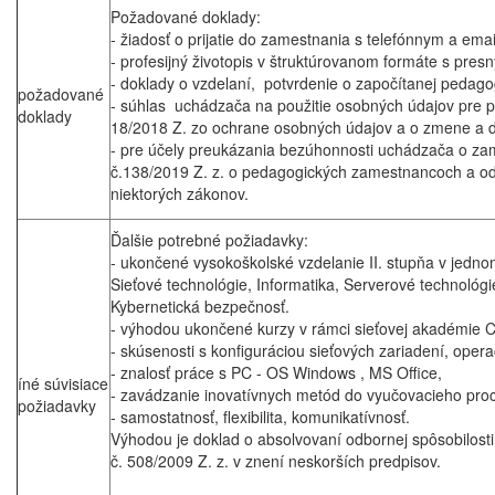
Požadované doklady:
- žiadosť o prijatie do zamestnania s telefónnym a em
- profesijný životopis v štruktúrovanom formáte s pre
- doklady o vzdelaní, potvrdenie o započítanej pedago
požadované
- súhlas uchádzača na použitie osobných údajov pre po
doklady
18/2018 Z. zo ochrane osobných údajov a o zmene a d
- pre účely preukázania bezúhonnosti uchádzača o za
č.138/2019 Z. z. o pedagogických zamestnancoch a o
niektorých zákonov.
Ďalšie potrebné požiadavky:
- ukončené vysokoškolské vzdelanie II. stupňa v jedno
Sieťové technológie, Informatika, Serverové technológ
Kybernetická bezpečnosť.
- výhodou ukončené kurzy v rámci sieťovej akadémie
- skúsenosti s konfiguráciou sieťových zariadení, oper
- znalosť práce s PC - OS Windows , MS Office,
íné súvisiace
- zavádzanie inovatívnych metód do vyučovacieho pro
požiadavky
- samostatnosť, flexibilita, komunikatívnosť.
Výhodou je doklad o absolvovaní odbornej spôsobilost
č. 508/2009 Z. z. v znení neskorších predpisov.