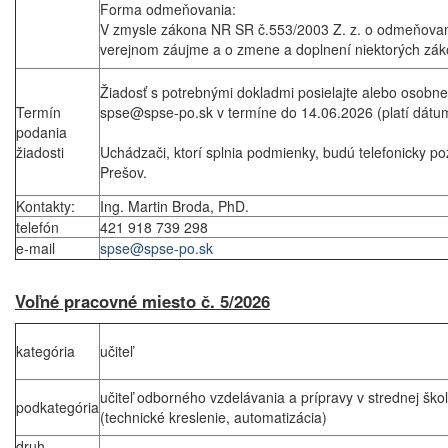
Forma odmeňovania:
V zmysle zákona NR SR č.553/2003 Z. z. o odmeňovan
verejnom záujme a o zmene a doplnení niektorých zák
Žiadosť s potrebnými dokladmi posielajte alebo osobn
Termín
spse@spse-po.sk v termíne do 14.06.2026 (platí dátum f
podania
žiadosti
Uchádzači, ktorí splnia podmienky, budú telefonicky p
Prešov.
Kontakty:
Ing. Martin Broda, PhD.
telefón
421 918 739 298
e-mail
spse@spse-po.sk
Voľné pracovné miesto č. 5/2026
kategória
učiteľ
učiteľ odborného vzdelávania a prípravy v strednej ško
podkategória
(technické kreslenie, automatizácia)
druh