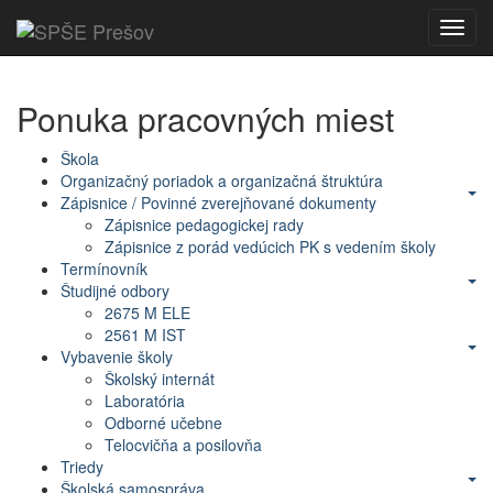
Toggl
navig
Ponuka pracovných miest
Škola
Organizačný poriadok a organizačná štruktúra
Zápisnice / Povinné zverejňované dokumenty
Zápisnice pedagogickej rady
Zápisnice z porád vedúcich PK s vedením školy
Termínovník
Študijné odbory
2675 M ELE
2561 M IST
Vybavenie školy
Školský internát
Laboratória
Odborné učebne
Telocvičňa a posilovňa
Triedy
Školská samospráva