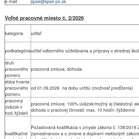
e-mail
spse@spse-po.sk
Voľné pracovné miesto č. 2/2026
kategória
učiteľ
podkategória
učiteľ odborného vzdelávania a prípravy v strednej škol
druh
pracovného
pracovná zmluva, dohoda
pomeru
doba trvania
pracovného
od 01.09.2026 na dobu určitú (možnosť predĺženia)
pomeru
pracovný
pracovná zmluva: 100% úväzok/možný aj čiastočný/ al
úväzok v
dohoda o pracovej činnosti: max. 10 hodín /týždenne
hod./týždeň
Požadovaná kvalifikácia v zmysle zákona č. 138/2019
kvalifikačné
zamestnancov a o zmene a doplnení niektorých zákono