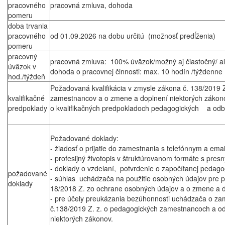
pracovného
pracovná zmluva, dohoda
pomeru
doba trvania
pracovného
od 01.09.2026 na dobu určitú (možnosť predĺženia)
pomeru
pracovný
pracovná zmluva: 100% úväzok/možný aj čiastočný/ a
úväzok v
dohoda o pracovnej činnosti: max. 10 hodín /týždenne
hod./týždeň
Požadovaná kvalifikácia v zmysle zákona č. 138/2019
kvalifikačné
zamestnancov a o zmene a doplnení niektorých zákono
predpoklady
o kvalifikačných predpokladoch pedagogických a od
Požadované doklady:
- žiadosť o prijatie do zamestnania s telefónnym a em
- profesijný životopis v štruktúrovanom formáte s pre
- doklady o vzdelaní, potvrdenie o započítanej pedago
požadované
- súhlas uchádzača na použitie osobných údajov pre po
doklady
18/2018 Z. zo ochrane osobných údajov a o zmene a d
- pre účely preukázania bezúhonnosti uchádzača o za
č.138/2019 Z. z. o pedagogických zamestnancoch a o
niektorých zákonov.