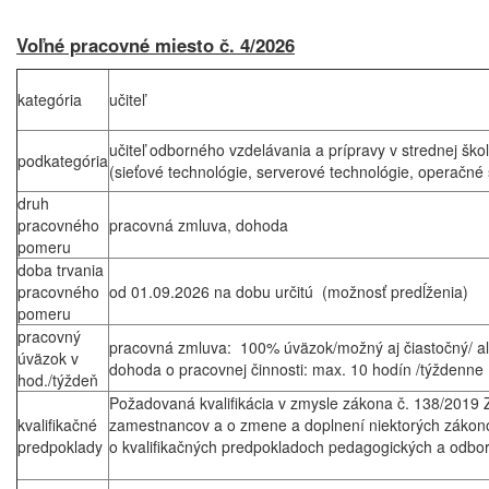
Voľné pracovné miesto č. 4/2026
kategória
učiteľ
učiteľ odborného vzdelávania a prípravy v strednej ško
podkategória
(sieťové technológie, serverové technológie, operačné
druh
pracovného
pracovná zmluva, dohoda
pomeru
doba trvania
pracovného
od 01.09.2026 na dobu určitú (možnosť predĺženia)
pomeru
pracovný
pracovná zmluva: 100% úväzok/možný aj čiastočný/ a
úväzok v
dohoda o pracovnej činnosti: max. 10 hodín /týždenne
hod./týždeň
Požadovaná kvalifikácia v zmysle zákona č. 138/2019
kvalifikačné
zamestnancov a o zmene a doplnení niektorých zákono
predpoklady
o kvalifikačných predpokladoch pedagogických a odb