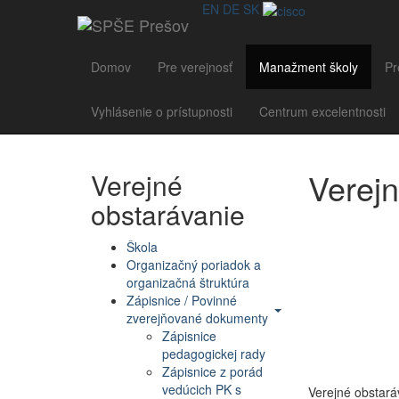
EN
DE
SK
Domov
Pre verejnosť
Manažment školy
Pr
Vyhlásenie o prístupnosti
Centrum excelentnosti
Verejn
Verejné
obstarávanie
Škola
Organizačný poriadok a
organizačná štruktúra
Zápisnice / Povinné
zverejňované dokumenty
Zápisnice
pedagogickej rady
Zápisnice z porád
vedúcich PK s
Verejné obstará