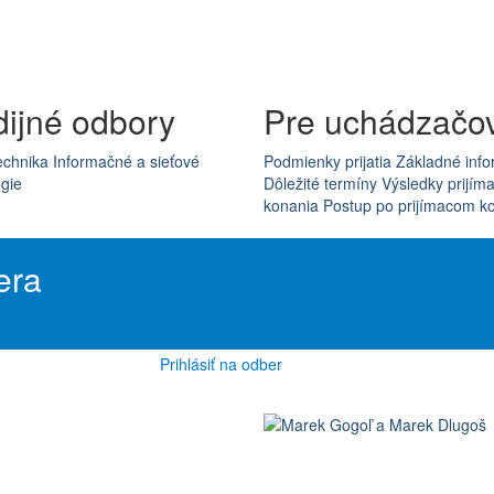
dijné odbory
Pre uchádzačo
echnika
Informačné a sieťové
Podmienky prijatia
Základné info
gie
Dôležité termíny
Výsledky prijím
konania
Postup po prijímacom k
era