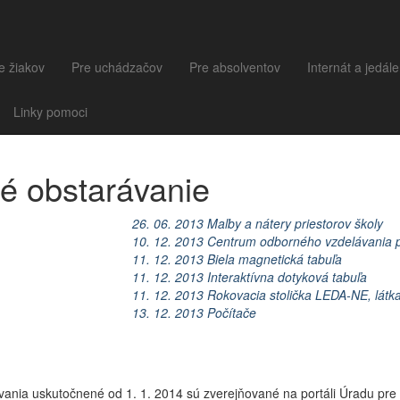
e žiakov
Pre uchádzačov
Pre absolventov
Internát a jedál
Linky pomoci
é obstarávanie
26. 06. 2013 Maľby a nátery priestorov školy
10. 12. 2013 Centrum odborného vzdelávania pr
11. 12. 2013 Biela magnetická tabuľa
11. 12. 2013 Interaktívna dotyková tabuľa
11. 12. 2013 Rokovacia stolička LEDA-NE, lát
13. 12. 2013 Počítače
vania uskutočnené od 1. 1. 2014 sú zverejňované na portáli Úradu pre