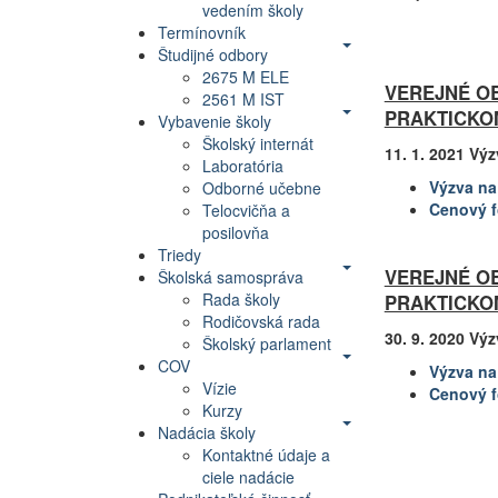
vedením školy
Termínovník
Študijné odbory
2675 M ELE
VEREJNÉ OB
2561 M IST
PRAKTICKO
Vybavenie školy
Školský internát
11. 1. 2021 Vý
Laboratória
Výzva na
Odborné učebne
Cenový f
Telocvičňa a
posilovňa
Triedy
VEREJNÉ OB
Školská samospráva
Rada školy
PRAKTICKO
Rodičovská rada
30. 9. 2020 Vý
Školský parlament
COV
Výzva na
Vízie
Cenový f
Kurzy
Nadácia školy
Kontaktné údaje a
ciele nadácie