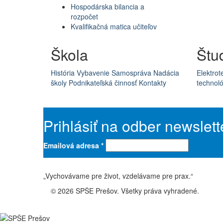
Hospodárska bilancia a
rozpočet
Kvalifikačná matica učiteľov
Škola
Štu
História
Vybavenie
Samospráva
Nadácia
Elektrot
školy
Podnikateľská činnosť
Kontakty
technoló
Prihlásiť na odber newslett
Emailová adresa
*
„Vychovávame pre život, vzdelávame pre prax.“
© 2026 SPŠE Prešov. Všetky práva vyhradené.