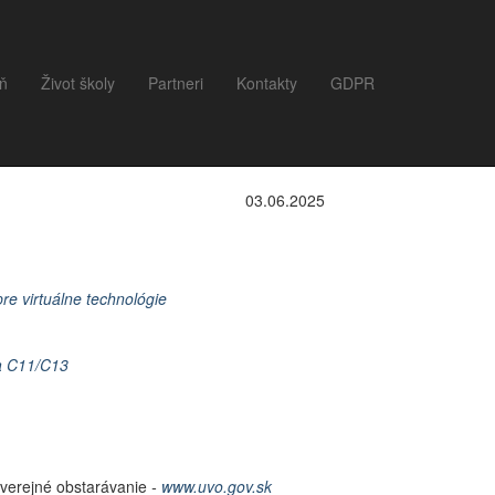
eň
Život školy
Partneri
Kontakty
GDPR
03.06.2025
e virtuálne technológie
ka C11/C13
 verejné obstarávanie
-
www.uvo.gov.sk