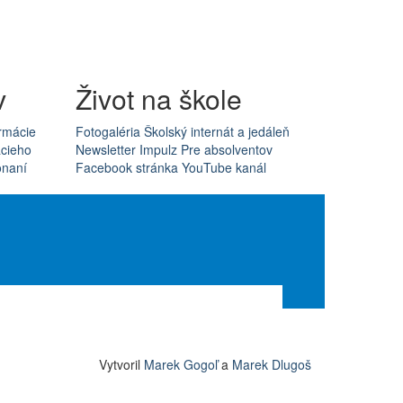
v
Život na škole
rmácie
Fotogaléria
Školský internát a jedáleň
acieho
Newsletter Impulz
Pre absolventov
onaní
Facebook stránka
YouTube kanál
Vytvoril
Marek Gogoľ
a
Marek Dlugoš