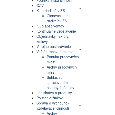
Podnikateľská činnosť
CZV
Klub riaditeľov ZŠ
Členovia klubu
riaditeľov ZŠ
Klub absolventov
Kontinuálne vzdelávanie
Objednávky, faktúry,
zmluvy
Verejné obstarávanie
Voľné pracovné miesta
Ponuka pracovných
miest
Archív pracovných
miest
Súhlas so
spracúvaním
osobných údajov
Legislatíva a predpisy
Poistenie žiakov
Správa o výchovno-
vzdelávacej činnosti
Archív