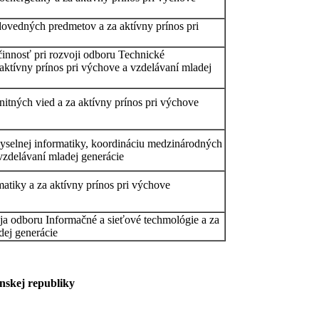
odovedných predmetov a za aktívny prínos pri
činnosť pri rozvoji odboru Technické
 aktívny prínos pri výchove a vzdelávaní mladej
nitných vied a za aktívny prínos pri výchove
emyselnej informatiky, koordináciu medzinárodných
 vzdelávaní mladej generácie
rmatiky a za aktívny prínos pri výchove
voja odboru Informačné a sieťové techmológie a za
dej generácie
enskej republiky