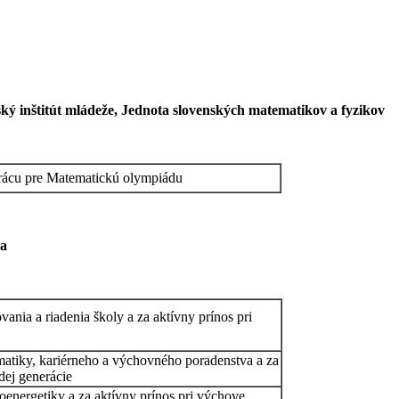
 inštitút mládeže, Jednota slovenských matematikov a fyzikov
rácu pre Matematickú olympiádu
ja
vania a riadenia školy a za aktívny prínos pri
ormatiky, kariérneho a výchovného poradenstva a za
dej generácie
troenergetiky a za aktívny prínos pri výchove