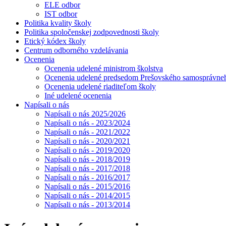
ELE odbor
IST odbor
Politika kvality školy
Politika spoločenskej zodpovednosti školy
Etický kódex školy
Centrum odborného vzdelávania
Ocenenia
Ocenenia udelené ministrom školstva
Ocenenia udelené predsedom Prešovského samosprávneh
Ocenenia udelené riaditeľom školy
Iné udelené ocenenia
Napísali o nás
Napísali o nás 2025/2026
Napísali o nás - 2023/2024
Napísali o nás - 2021/2022
Napísali o nás - 2020/2021
Napísali o nás - 2019/2020
Napísali o nás - 2018/2019
Napísali o nás - 2017/2018
Napísali o nás - 2016/2017
Napísali o nás - 2015/2016
Napísali o nás - 2014/2015
Napísali o nás - 2013/2014