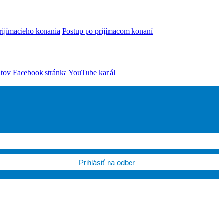
rijímacieho konania
Postup po prijímacom konaní
ntov
Facebook stránka
YouTube kanál