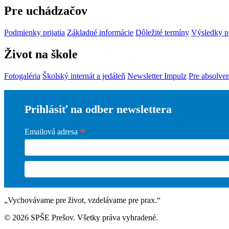
Pre uchádzačov
Podmienky prijatia
Základné informácie
Dôležité termíny
Výsledky p
Život na škole
Fotogaléria
Školský internát a jedáleň
Newsletter Impulz
Pre absolve
Prihlásiť na odber newslettera
*
Emailová adresa
„Vychovávame pre život, vzdelávame pre prax.“
© 2026 SPŠE Prešov. Všetky práva vyhradené.