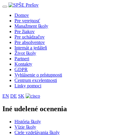
Toggle
navigation
Domov
Pre verejnosť
Manažment školy
Pre žiakov
Pre uchádzačov
Pre absolventov
Internát a jedáleň
Život školy
Partneri
Kontakty
GDPR
Vyhlásenie o prístupnosti
Centrum excelentnosti
Linky pomoci
EN
DE
SK
Iné udelené ocenenia
História školy
Vízie školy
Ciele vzdelávania školy