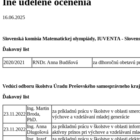
Iné udelené ocenenia
16.06.2025
Slovenská komisia Matematickej olympiády, IUVENTA - Slovenský
Ďakovný list
2020/2021
RNDr. Anna Budišová
za dlhoročnú obetavú p
Vedúci odboru školstva Úradu Prešovského samosprávneho kra
Ďakovný list
Ing. Martin
za príkladnú prácu v školstve v oblasti smero
23.11.2022
Broda,
výchove a vzdelávaní mladej generácie
PhD.
Ing. Anna
za príkladnú prácu v školstve v oblasti inf
23.11.2022
Dlugošová
aktívny prínos pri výchove a vzdelávaní mla
Ing. Jozef
za príkladnú prácu v školstve v oblasti elek