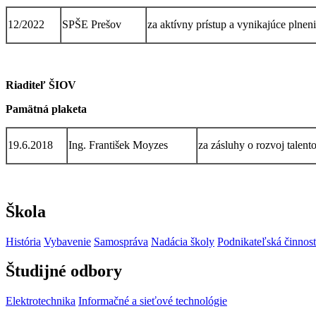
12/2022
SPŠE Prešov
za aktívny prístup a vynikajúce plne
Riaditeľ ŠIOV
Pamätná plaketa
19.6.2018
Ing. František Moyzes
za zásluhy o rozvoj talento
Škola
História
Vybavenie
Samospráva
Nadácia školy
Podnikateľská činnos
Študijné odbory
Elektrotechnika
Informačné a sieťové technológie