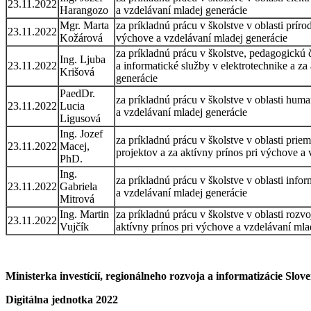
23.11.2022
Harangozo
a vzdelávaní mladej generácie
Mgr. Marta
za príkladnú prácu v školstve v oblasti prír
23.11.2022
Kožárová
výchove a vzdelávaní mladej generácie
za príkladnú prácu v školstve, pedagogickú 
Ing. Ljuba
23.11.2022
a informatické služby v elektrotechnike a za
Krišová
generácie
PaedDr.
za príkladnú prácu v školstve v oblasti huma
23.11.2022
Lucia
a vzdelávaní mladej generácie
Ligusová
Ing. Jozef
za príkladnú prácu v školstve v oblasti pri
23.11.2022
Macej,
projektov a za aktívny prínos pri výchove a
PhD.
Ing.
za príkladnú prácu v školstve v oblasti info
23.11.2022
Gabriela
a vzdelávaní mladej generácie
Mitrová
Ing. Martin
za príkladnú prácu v školstve v oblasti roz
23.11.2022
Vujčík
aktívny prínos pri výchove a vzdelávaní mla
Ministerka investícií, regionálneho rozvoja a informatizácie Slov
Digitálna jednotka 2022