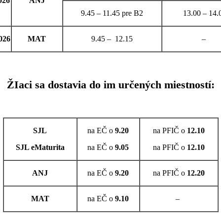
2026
ANJ
9.45 – 11.45 pre B2
13.00 – 14.
2026
MAT
9.45
–
12.15
–
ŽIaci sa dostavia do im určených miestností:
SJL
na EČ o
9.20
na PFIČ o
12.10
SJL eMaturita
na EČ o
9.05
na PFIČ o
12.10
ANJ
na EČ o
9.20
na PFIČ o
12.20
MAT
na EČ o
9.10
–