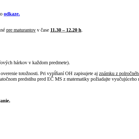
to
odkaze.
ané
pre maturantov
v čase
11.30 – 12.20 h
.
eďových hárkov v každom predmete).
verenie totožnosti. Pri vypĺňaní OH zapisujete aj
známku z polročnéh
točnom predstihu pred EČ MS z matematiky požiadajte vyučujúceho mat
vanie.