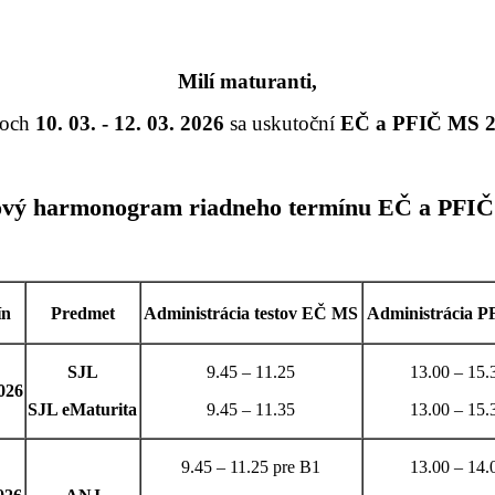
Milí maturanti,
ňoch
10. 03. - 12. 03. 2026
sa uskutoční
EČ a PFIČ MS 
vý harmonogram riadneho termínu EČ a PFI
ín
Predmet
Administrácia testov EČ MS
Administrácia 
SJL
9.45 – 11.25
1
3.00 – 15.
2026
SJL eMaturita
9.45 – 11.35
13.00
– 15.
9.45 – 11.25 pre B1
13.00 – 14.