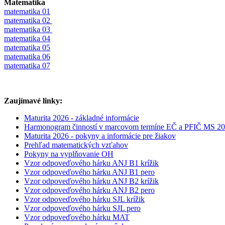
Matematika
matematika 01
matematika 02
matematika 03
matematika 04
matematika 05
matematika 06
matematika 07
Zaujímavé linky:
Maturita 2026 - základné informácie
Harmonogram činností v marcovom termíne EČ a PFIČ MS 2
Maturita 2026 - pokyny a informácie pre žiakov
Prehľad matematických vzťahov
Pokyny na vyplňovanie OH
Vzor odpoveďového hárku ANJ B1 krížik
Vzor odpoveďového hárku ANJ B1 pero
Vzor odpoveďového hárku ANJ B2 krížik
Vzor odpoveďového hárku ANJ B2 pero
Vzor odpoveďového hárku SJL krížik
Vzor odpoveďového hárku SJL pero
Vzor odpoveďového hárku MAT