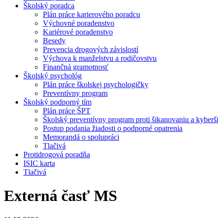
Školský poradca
Plán práce karierového poradcu
Výchovné poradenstvo
Kariérové poradenstvo
Besedy
Prevencia drogových závislostí
Výchova k manželstvu a rodičovstvu
Finančná gramotnosť
Školský psychológ
Plán práce školskej psychologičky
Preventívny program
Školský podporný tím
Plán práce ŠPT
Školský preventívny program proti šikanovaniu a kyber
Postup podania žiadosti o podporné opatrenia
Memorandá o spolupráci
Tlačivá
Protidrogová poradňa
ISIC karta
Tlačivá
Externá časť MS