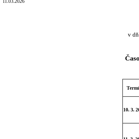
11.03.2026
v d
Časo
Term
10. 3. 