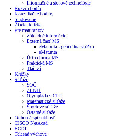
Informačné a sieťové technológie
Rozvrh hodín
Konzultačné hodiny
Suplovanie
Žiacka knižka
Pre maturantov
Základné informácie
Externá časť MS
eMaturita - generálna skúška
eMaturita
Ústna forma MS
Praktická MS
Tlačivá
Krúžky
Súťaže
SOČ
ZENIT
Olympiáda v CUJ
Matematické súťaže
Športové súťaže
Ostatné súťaže
Odborná spôsobilosť
CISCO NetAcad
ECDL
Telesná výchova