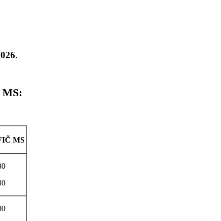
2026
.
Č MS:
PFIČ MS
30
30
00