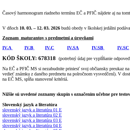
Časový harmonogram riadneho termínu EČ a PFIČ nájdete aj na tom
V dňoch
10. 03. – 12. 03. 2026
budú obedy v školskej jedálni podáv
Zoznam maturantov s predmetmi a úrovňami
IV.A
IV.B
IV.C
IV.SA
IV.SB
IV.SC
KÓD ŠKOLY: 678318
(potrebný údaj pre vyplĺňanie odpov
Na EČ a PFIČ MS si nezabudnite priniesť svoj občiansky preukaz na o
vedieť známku z daného predmetu na polročnom vysvedčení). V dosta
na EČ MS, spĺňa stanovené kritériá.
Nižšie sú uvedené zoznamy skupín s označením učebne pre testo
Slovenský jazyk a literatúra
slovenský jazyk a literatúra 01 E
slovenský jazyk a literatúra 02 E
slovenský jazyk a literatúra 03 E
slovenský jazyk a literatúra 04
E