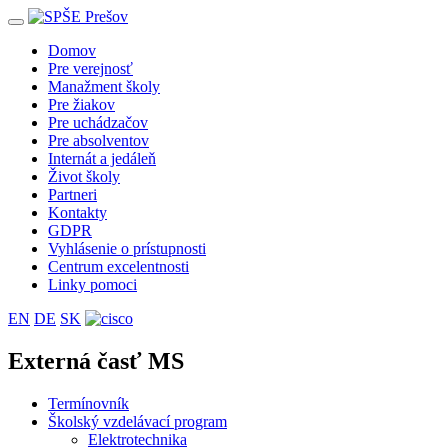
Toggle
navigation
Domov
Pre verejnosť
Manažment školy
Pre žiakov
Pre uchádzačov
Pre absolventov
Internát a jedáleň
Život školy
Partneri
Kontakty
GDPR
Vyhlásenie o prístupnosti
Centrum excelentnosti
Linky pomoci
EN
DE
SK
Externá časť MS
Termínovník
Školský vzdelávací program
Elektrotechnika