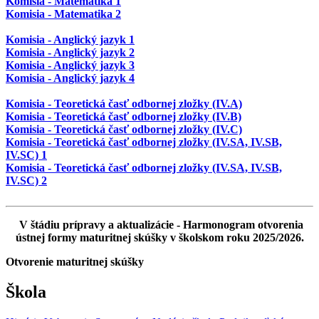
Komisia - Matematika 1
Komisia - Matematika 2
Komisia - Anglický jazyk 1
Komisia - Anglický jazyk 2
Komisia - Anglický jazyk 3
Komisia - Anglický jazyk 4
Komisia - Teoretická časť odbornej zložky (IV.A)
Komisia - Teoretická časť odbornej zložky (IV.B)
Komisia - Teoretická časť odbornej zložky (IV.C)
Komisia - Teoretická časť odbornej zložky (IV.SA, IV.SB,
IV.SC) 1
Komisia - Teoretická časť odbornej zložky (IV.SA, IV.SB,
IV.SC) 2
V štádiu prípravy a aktualizácie -
Harmonogram otvorenia
ústnej formy maturitnej skúšky v školskom roku 2025/2026.
Otvorenie maturitnej skúšky
Škola