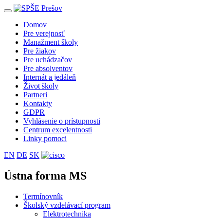
Toggle
navigation
Domov
Pre verejnosť
Manažment školy
Pre žiakov
Pre uchádzačov
Pre absolventov
Internát a jedáleň
Život školy
Partneri
Kontakty
GDPR
Vyhlásenie o prístupnosti
Centrum excelentnosti
Linky pomoci
EN
DE
SK
Ústna forma MS
Termínovník
Školský vzdelávací program
Elektrotechnika