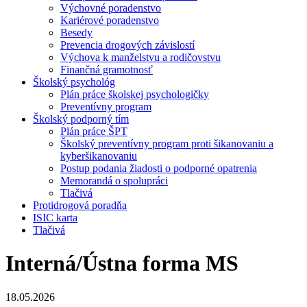
Výchovné poradenstvo
Kariérové poradenstvo
Besedy
Prevencia drogových závislostí
Výchova k manželstvu a rodičovstvu
Finančná gramotnosť
Školský psychológ
Plán práce školskej psychologičky
Preventívny program
Školský podporný tím
Plán práce ŠPT
Školský preventívny program proti šikanovaniu a
kyberšikanovaniu
Postup podania žiadosti o podporné opatrenia
Memorandá o spolupráci
Tlačivá
Protidrogová poradňa
ISIC karta
Tlačivá
Interná/Ústna forma MS
18.05.2026