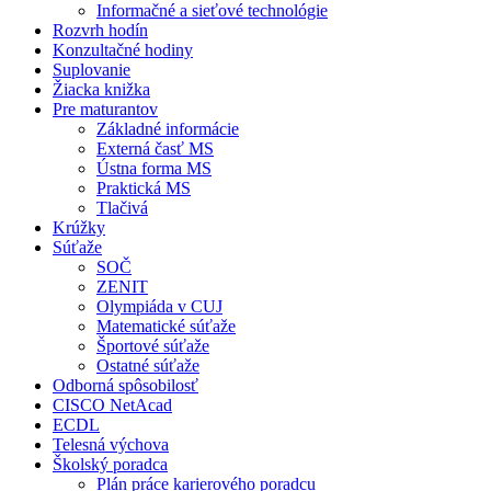
Informačné a sieťové technológie
Rozvrh hodín
Konzultačné hodiny
Suplovanie
Žiacka knižka
Pre maturantov
Základné informácie
Externá časť MS
Ústna forma MS
Praktická MS
Tlačivá
Krúžky
Súťaže
SOČ
ZENIT
Olympiáda v CUJ
Matematické súťaže
Športové súťaže
Ostatné súťaže
Odborná spôsobilosť
CISCO NetAcad
ECDL
Telesná výchova
Školský poradca
Plán práce karierového poradcu