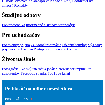
História
Vybavenie
Samospráva
Nadácia školy
Podnikateľská
činnosť
Kontakty
Študijné odbory
Elektrotechnika
Informačné a sieťové technológie
Pre uchádzačov
Podmienky prijatia
Základné informácie
Dôležité termíny
Výsledky
prijímacieho konania
Postup po prijímacom konaní
Život na škole
Fotogaléria
Školský internát a jedáleň
Newsletter Impulz
Pre
absolventov
Facebook stránka
YouTube kanál
Prihlásiť na odber newslettera
*
Emailová adresa