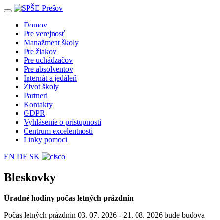
Toggle
navigation
Domov
Pre verejnosť
Manažment školy
Pre žiakov
Pre uchádzačov
Pre absolventov
Internát a jedáleň
Život školy
Partneri
Kontakty
GDPR
Vyhlásenie o prístupnosti
Centrum excelentnosti
Linky pomoci
EN
DE
SK
Bleskovky
Úradné hodiny počas letných prázdnin
Počas letných prázdnin 03. 07. 2026 - 21. 08. 2026 bude budova