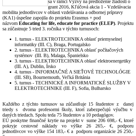
sa v rámci Výzvy na predloženie žiadosti o
grant 2016, Kľúčová akcia 1 - Vzdelávacia
mobilita jednotlivcov v oblasti vzdelávania a odbornej prípravy
(KA1) úspešne zapojila do projektu Erasmus + pod
názvom
Educating for life, educate for practice (ELEP)
. Projektu
sa zúčastnuje 5 tried 3. ročníka v týchto turnusoch:
1. turnus - ELEKTROTECHNIKA oblasť priemyselnej
informatiky (III. C), Braga, Portugalsko
2. turnus - ELEKTROTECHNIKA oblasť počítačových
systémov (III. B), Malaga, Španielsko
3. turnus - ELEKTROTECHNIKA oblasť elektroenergetiky
(III. A), Dublin, Írsko
4. turnus - INFORMAČNÉ A SIEŤOVÉ TECHNOLÓGIE
(III. SB), Bournemouth, Veľká Británia
5. turnus - TECHNICKÉ A INFORMATICKÉ SLUŽBY V
ELEKTROTECHNIKE (III. F), Sofia, Bulharsko
Každého z týchto turnusov sa zúčastňuje 15 študentov z danej
triedy s dvoma profesormi školy, ktorí zabezpečujú výučbu v
daných triedach. Spolu teda 75 študentov a 10 pedagógov.
EÚ poskytne finančné krytie na projekt v sume 206 698,- €, ktoré
pokryje cestovné náklady vo výške 26 265,- €, podporu
jednotlivcov vo výške 154 183,- € a podporu organizácie 26 250,-