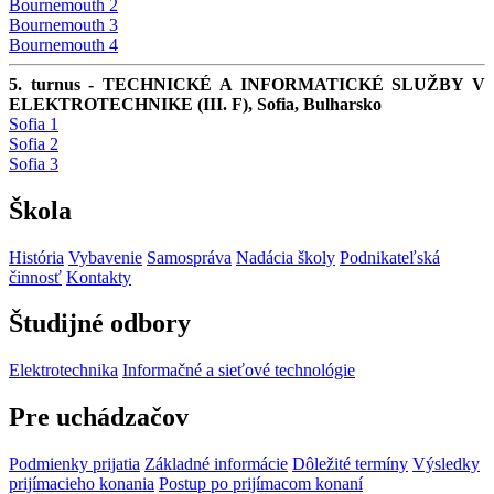
Bournemouth 2
Bournemouth 3
Bournemouth 4
5. turnus - TECHNICKÉ A INFORMATICKÉ SLUŽBY V
ELEKTROTECHNIKE (III. F), Sofia, Bulharsko
Sofia 1
Sofia 2
Sofia 3
Škola
História
Vybavenie
Samospráva
Nadácia školy
Podnikateľská
činnosť
Kontakty
Študijné odbory
Elektrotechnika
Informačné a sieťové technológie
Pre uchádzačov
Podmienky prijatia
Základné informácie
Dôležité termíny
Výsledky
prijímacieho konania
Postup po prijímacom konaní