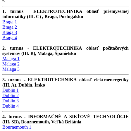
€.
1. turnus - ELEKTROTECHNIKA oblasť priemyselnej
informatiky (III. C) , Braga, Portugalsko
Braga 1
Braga 2
Braga 3
Braga 4
2. turnus - ELEKTROTECHNIKA oblasť počítačových
systémov (III. B), Malaga, Španielsko
Malaga 1
Malaga 2
Malaga 3
3. turnus - ELEKTROTECHNIKA oblasť elektroenergetiky
(III. A), Dublin, Írsko
Dublin 1
Dublin 2
Dublin 3
Dublin 4
4. turnus - INFORMAČNÉ A SIEŤOVÉ TECHNOLÓGIE
(III. SB), Bournemouth, Veľká Británia
Bournemouth 1