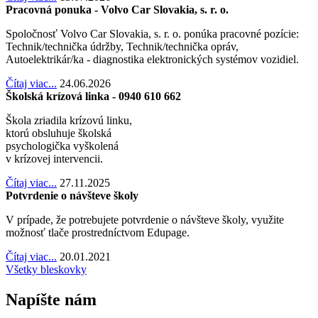
Pracovná ponuka - Volvo Car Slovakia, s. r. o.
Spoločnosť Volvo Car Slovakia, s. r. o. ponúka pracovné pozície:
Technik/technička údržby, Technik/technička opráv,
Autoelektrikár/ka - diagnostika elektronických systémov vozidiel.
Čítaj viac...
24.06.2026
Školská krízová linka - 0940 610 662
Škola zriadila krízovú linku,
ktorú obsluhuje školská
psychologička vyškolená
v krízovej intervencii.
Čítaj viac...
27.11.2025
Potvrdenie o návšteve školy
V prípade, že potrebujete potvrdenie o návšteve školy, využite
možnosť tlače prostredníctvom Edupage.
Čítaj viac...
20.01.2021
Všetky bleskovky
Napíšte nám