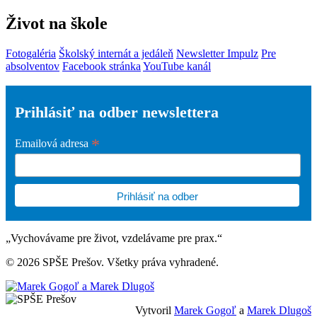
Život na škole
Fotogaléria
Školský internát a jedáleň
Newsletter Impulz
Pre
absolventov
Facebook stránka
YouTube kanál
Prihlásiť na odber newslettera
*
Emailová adresa
„Vychovávame pre život, vzdelávame pre prax.“
© 2026 SPŠE Prešov. Všetky práva vyhradené.
Vytvoril
Marek Gogoľ
a
Marek Dlugoš