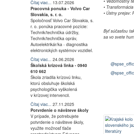
• Vedomostný te
Čítaj viac...
13.07.2026
• Transformácia 
Pracovná ponuka - Volvo Car
• Ústny prejav:
Slovakia, s. r. o.
Spoločnosť Volvo Car Slovakia, s.
r. o. ponúka pracovné pozície:
Byť súčasťou ta
Technik/technička údržby,
sa vo svete hum
Technik/technička opráv,
Autoelektrikár/ka - diagnostika
elektronických systémov vozidiel.
Čítaj viac...
24.06.2026
@spse_offic
Školská krízová linka - 0940
610 662
@spse_offic
Škola zriadila krízovú linku,
ktorú obsluhuje školská
psychologička vyškolená
v krízovej intervencii.
Čítaj viac...
27.11.2025
Potvrdenie o návšteve školy
V prípade, že potrebujete
potvrdenie o návšteve školy,
využite možnosť tlače