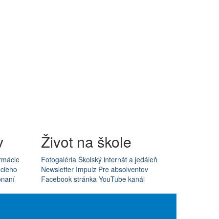
v
Život na škole
rmácie
Fotogaléria
Školský internát a jedáleň
acieho
Newsletter Impulz
Pre absolventov
onaní
Facebook stránka
YouTube kanál