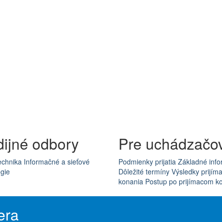
dijné odbory
Pre uchádzačo
echnika
Informačné a sieťové
Podmienky prijatia
Základné info
gie
Dôležité termíny
Výsledky prijím
konania
Postup po prijímacom k
era