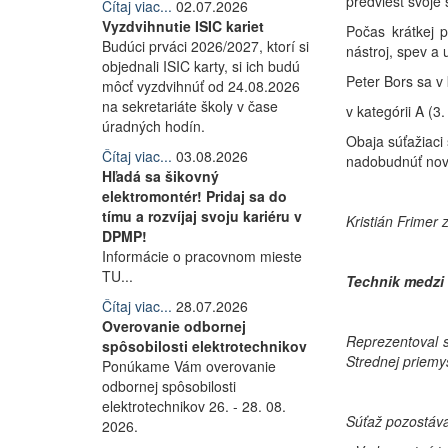
predviesť svoje
Čítaj viac...
02.07.2026
Vyzdvihnutie ISIC kariet
Počas krátkej 
Budúci prváci 2026/2027, ktorí si
nástroj, spev a 
objednali ISIC karty, si ich budú
Peter Bors sa v 
môcť vyzdvihnúť od 24.08.2026
na sekretariáte školy v čase
v kategórii A (3
úradných hodín.
Obaja súťažiaci 
Čítaj viac...
03.08.2026
nadobudnúť nové
Hľadá sa šikovný
elektromontér! Pridaj sa do
tímu a rozvíjaj svoju kariéru v
Kristián Frimer z
DPMP!
Informácie o pracovnom mieste
TU...
Technik medzi 
Čítaj viac...
28.07.2026
Overovanie odbornej
Reprezentoval 
spôsobilosti elektrotechnikov
Strednej priemy
Ponúkame Vám overovanie
odbornej spôsobilosti
elektrotechnikov 26. - 28. 08.
Súťaž pozostáva
2026.