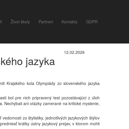
eň
Život školy
Partneri
Kontakty
GDPR
12.02.2026
ského jazyka
tnili Krajského kola Olympiády zo slovenského jazyka
asti bol pre nich pripravený test pozostávajúci z úloh
ia. Nechýbali ani otázky zamerané na kritické myslenie,
 vedomosti zo štylistiky, jednotlivých jazykových štýlov
i predniesť krátky ústny jazykový prejav, v ktorom mohli