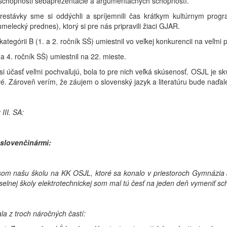
 schopnosti sebaprezentácie a argumentačných schopností.
prestávky sme si oddýchli a spríjemnili čas krátkym kultúrnym pro
umelecký prednes), ktorý si pre nás pripravili žiaci GJAR.
kategórii B (1. a 2. ročník SŠ) umiestnil vo veľkej konkurencii na veľmi
. a 4. ročník SŠ) umiestnil na 22. mieste.
si účasť veľmi pochvaľujú, bola to pre nich veľká skúsenosť. OSJL je sk
. Zároveň verím, že záujem o slovenský jazyk a literatúru bude naďalej
 III. SA:
slovenčinármi:
som našu školu na KK OSJL, ktoré sa konalo v priestoroch Gymnázia
selnej školy elektrotechnickej som mal tú česť na jeden deň vymeniť sc
la z troch náročných častí: