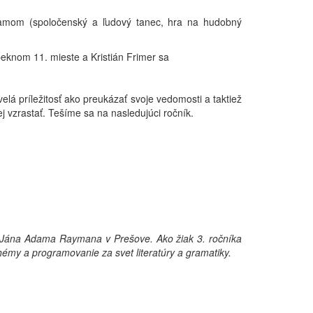
gramom (spoločenský a ľudový tanec, hra na hudobný
 peknom 11. mieste a Kristián Frimer sa
velá príležitosť ako preukázať svoje vedomosti a taktiež
 vzrastať. Tešíme sa na nasledujúci ročník.
 Jána Adama Raymana v Prešove. Ako žiak 3. ročníka
hémy a programovanie za svet literatúry a gramatiky.