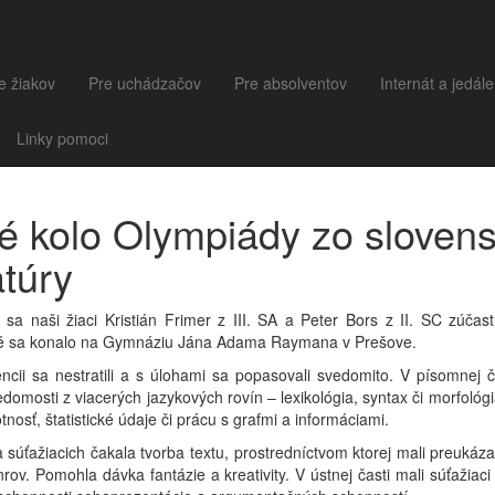
e žiakov
Pre uchádzačov
Pre absolventov
Internát a jedál
Linky pomoci
é kolo Olympiády zo sloven
atúry
sa naši žiaci Kristián Frimer z III. SA a Peter Bors z II. SC zúčas
toré sa konalo na Gymnáziu Jána Adama Raymana v Prešove.
encii sa nestratili a s úlohami sa popasovali svedomito. V písomnej č
domosti z viacerých jazykových rovín – lexikológia, syntax či morfológ
tnosť, štatistické údaje či prácu s grafmi a informáciami.
a súťažiacich čakala tvorba textu, prostredníctvom ktorej mali preukázať
nrov. Pomohla dávka fantázie a kreativity. V ústnej časti mali súťažiac