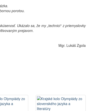
rázka.
dbornou porotou.
kúsenosť. Ukázalo sa, že my „technici“ z priemyslovky
ultivovaným prejavom.
Mgr. Lukáš Zgola