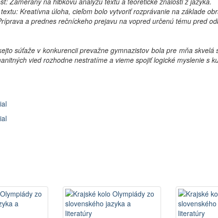
st: Zameraný na hĺbkovú analýzu textu a teoretické znalosti z jazyka.
textu: Kreatívna úloha, cieľom bolo vytvoriť rozprávanie na základe ob
 Príprava a prednes rečníckeho prejavu na vopred určenú tému pred o
kejto súťaže v konkurencii prevažne gymnazistov bola pre mňa skvelá s
anitných vied rozhodne nestratíme a vieme spojiť logické myslenie s k
ial
ial