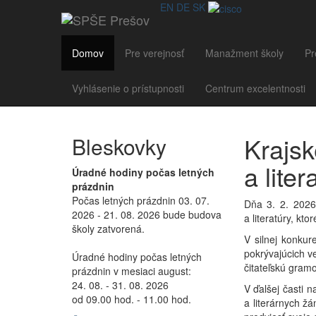
EN
DE
SK
Domov
Pre verejnosť
Manažment školy
Pr
Vyhlásenie o prístupnosti
Centrum excelentnosti
Krajsk
Bleskovky
a liter
Úradné hodiny počas letných
prázdnin
Počas letných prázdnin 03. 07.
Dňa 3. 2. 2026 
2026 - 21. 08. 2026 bude budova
a literatúry, k
školy zatvorená.
V silnej konkur
pokrývajúcich ve
Úradné hodiny počas letných
čitateľskú gramo
prázdnin v mesiaci august:
24. 08. - 31. 08. 2026
V ďalšej časti n
od 09.00 hod. - 11.00 hod.
a literárnych žá