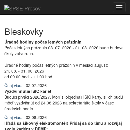
Toggl
navig
Bleskovky
Úradné hodiny počas letných prázdnin
Počas letných prázdnin 03. 07. 2026 - 21. 08. 2026 bude budova
školy zatvorená.
Úradné hodiny počas letných prázdnin v mesiaci august:
24. 08. - 31. 08. 2026
od 09.00 hod. - 11.00 hod.
Čítaj viac...
02.07.2026
Vyzdvihnutie ISIC kariet
Budúci prváci 2026/2027, ktorí si objednali ISIC karty, si ich budú
môcť vyzdvihnúť od 24.08.2026 na sekretariáte školy v čase
úradných hodín.
Čítaj viac...
03.08.2026
Hľadá sa šikovný elektromontér! Pridaj sa do tímu a rozvíjaj
svoju kariéru v DPMP!