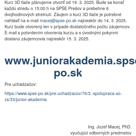
Kurz 3D tlače plánujeme otvoriť od 19. 3. 2025. Bude sa konať
každú stredu o 15:00 h na SPŠE Prešov a prebehne 6
dvojhodinových stretnutí. Záujem o kurz 3D tlače je potrebné
nahlásiť na e-mail
macej@spse-po.sk
najneskôr do 14. 3. 2025.
Kurz bude otvorený len v prípade dostatočného počtu záujemcov.
E-mail s potvrdením otvorenia kurzu a s úvodnými pokynmi
dostanú záujemcovia najneskôr 15. 3. 2025.
www.juniorakademia.sps
po.sk
Pre uchádzačov:
https://www.spse-po.sk/pre-uchadzacov/76/3.-spolupraca-so-
zs/33/junior-akademia
Ing. Jozef Macej, PhD.
vyučujúci odborných predmetov