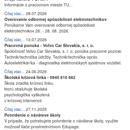
Informácie o pracovnom mieste TU...
Čítaj viac...
28.07.2026
Overovanie odbornej spôsobilosti elektrotechnikov
Ponúkame Vám overovanie odbornej spôsobilosti
elektrotechnikov 26. - 28. 08. 2026.
Čítaj viac...
13.07.2026
Pracovná ponuka - Volvo Car Slovakia, s. r. o.
Spoločnosť Volvo Car Slovakia, s. r. o. ponúka pracovné pozície:
Technik/technička údržby, Technik/technička opráv,
Autoelektrikár/ka - diagnostika elektronických systémov vozidiel.
Čítaj viac...
24.06.2026
Školská krízová linka - 0940 610 662
Škola zriadila krízovú linku,
ktorú obsluhuje školská
psychologička vyškolená
v krízovej intervencii.
Čítaj viac...
27.11.2025
Potvrdenie o návšteve školy
V prípade, že potrebujete potvrdenie o návšteve školy, využite
možnosť tlače prostredníctvom Edupage.