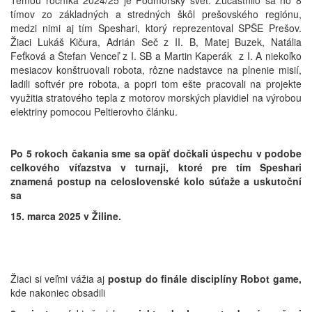
Témou ročníka 2024/25 je Podmorský svet. Zúčastnilo sa ho 8
tímov zo základných a stredných škôl prešovského regiónu,
medzi nimi aj tím Speshari, ktorý reprezentoval SPŠE Prešov.
Žiaci Lukáš Kičura, Adrián Seč z II. B, Matej Buzek, Natália
Feťková a Štefan Venceľ z I. SB a Martin Kaperák z I. A niekoľko
mesiacov konštruovali robota, rôzne nadstavce na plnenie misií,
ladili softvér pre robota, a popri tom ešte pracovali na projekte
využitia stratového tepla z motorov morských plavidiel na výrobou
elektriny pomocou Peltierovho článku.
Po 5 rokoch čakania sme sa opäť dočkali úspechu v podobe
celkového víťazstva v turnaji, ktoré pre tím Speshari
znamená postup na celoslovenské kolo súťaže a uskutoční
sa
15. marca 2025 v Žiline.
Žiaci si veľmi vážia aj
postup do finále disciplíny Robot game,
kde nakoniec obsadili