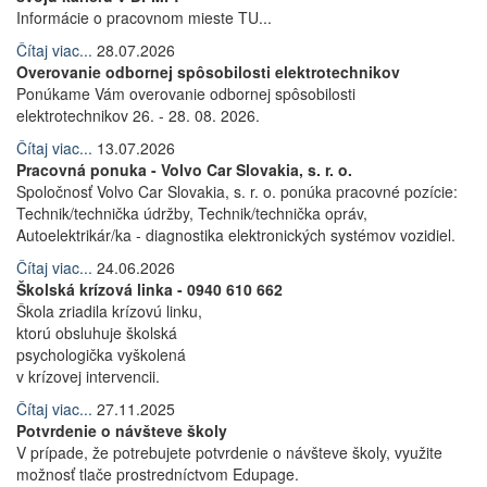
Informácie o pracovnom mieste TU...
Čítaj viac...
28.07.2026
Overovanie odbornej spôsobilosti elektrotechnikov
Ponúkame Vám overovanie odbornej spôsobilosti
elektrotechnikov 26. - 28. 08. 2026.
Čítaj viac...
13.07.2026
Pracovná ponuka - Volvo Car Slovakia, s. r. o.
Spoločnosť Volvo Car Slovakia, s. r. o. ponúka pracovné pozície:
Technik/technička údržby, Technik/technička opráv,
Autoelektrikár/ka - diagnostika elektronických systémov vozidiel.
Čítaj viac...
24.06.2026
Školská krízová linka - 0940 610 662
Škola zriadila krízovú linku,
ktorú obsluhuje školská
psychologička vyškolená
v krízovej intervencii.
Čítaj viac...
27.11.2025
Potvrdenie o návšteve školy
V prípade, že potrebujete potvrdenie o návšteve školy, využite
možnosť tlače prostredníctvom Edupage.