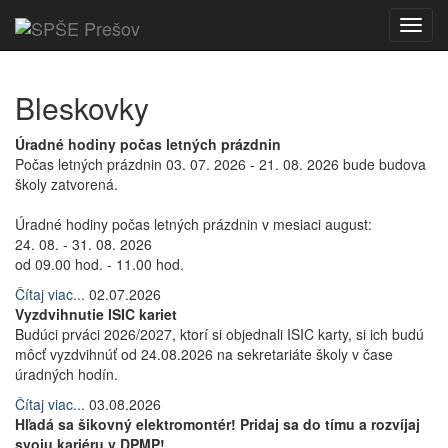
Toggl
navig
Bleskovky
Úradné hodiny počas letných prázdnin
Počas letných prázdnin 03. 07. 2026 - 21. 08. 2026 bude budova
školy zatvorená.
Úradné hodiny počas letných prázdnin v mesiaci august:
24. 08. - 31. 08. 2026
od 09.00 hod. - 11.00 hod.
Čítaj viac...
02.07.2026
Vyzdvihnutie ISIC kariet
Budúci prváci 2026/2027, ktorí si objednali ISIC karty, si ich budú
môcť vyzdvihnúť od 24.08.2026 na sekretariáte školy v čase
úradných hodín.
Čítaj viac...
03.08.2026
Hľadá sa šikovný elektromontér! Pridaj sa do tímu a rozvíjaj
svoju kariéru v DPMP!