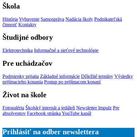
Škola
História
Vybavenie
Samospráva
Nadácia školy
Podnikateľská
činnosť
Kontakty
Študijné odbory
Elektrotechnika
Informačné a sieťové technológie
Pre uchádzačov
Podmienky prijatia
Základné informácie
Dôležité termíny
Výsledky
prijímacieho konania
Postup po prijímacom konaní
Život na škole
Fotogaléria
Školský internát a jedáleň
Newsletter Impulz
Pre
absolventov
Facebook stránka
YouTube kanál
Prihlásiť na odber newslettera