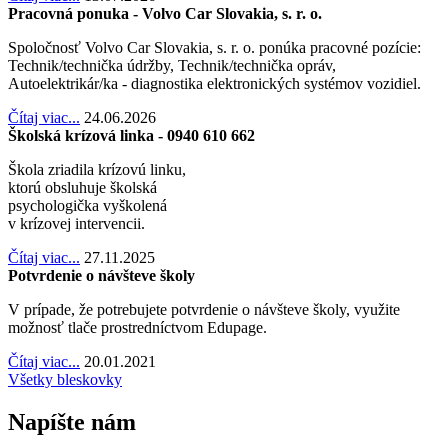
Pracovná ponuka - Volvo Car Slovakia, s. r. o.
Spoločnosť Volvo Car Slovakia, s. r. o. ponúka pracovné pozície:
Technik/technička údržby, Technik/technička opráv,
Autoelektrikár/ka - diagnostika elektronických systémov vozidiel.
Čítaj viac...
24.06.2026
Školská krízová linka - 0940 610 662
Škola zriadila krízovú linku,
ktorú obsluhuje školská
psychologička vyškolená
v krízovej intervencii.
Čítaj viac...
27.11.2025
Potvrdenie o návšteve školy
V prípade, že potrebujete potvrdenie o návšteve školy, využite
možnosť tlače prostredníctvom Edupage.
Čítaj viac...
20.01.2021
Všetky bleskovky
Napíšte nám