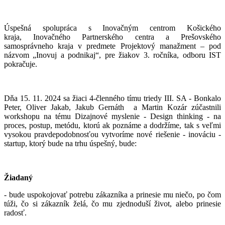
Úspešná spolupráca s Inovačným centrom Košického
kraja, Inovačného Partnerského centra a Prešovského
samosprávneho kraja v predmete Projektový manažment – pod
názvom „Inovuj a podnikaj“, pre žiakov 3. ročníka, odboru IST
pokračuje.
Dňa 15. 11. 2024 sa žiaci 4-členného tímu triedy III. SA - Bonkalo
Peter, Oliver Jakab, Jakub Gernáth a Martin Kozár zúčastnili
workshopu na tému Dizajnové myslenie - Design thinking - na
proces, postup, metódu, ktorú ak poznáme a dodržíme, tak s veľmi
vysokou pravdepodobnosťou vytvoríme nové riešenie - inováciu -
startup, ktorý bude na trhu úspešný, bude:
Žiadaný
- bude uspokojovať potrebu zákazníka a prinesie mu niečo, po čom
túži, čo si zákazník želá, čo mu zjednoduší život, alebo prinesie
radosť.