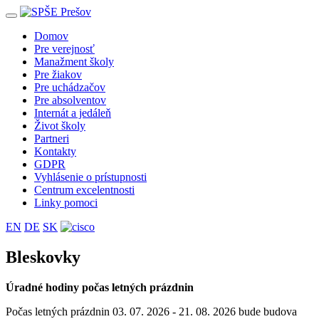
Toggle
navigation
Domov
Pre verejnosť
Manažment školy
Pre žiakov
Pre uchádzačov
Pre absolventov
Internát a jedáleň
Život školy
Partneri
Kontakty
GDPR
Vyhlásenie o prístupnosti
Centrum excelentnosti
Linky pomoci
EN
DE
SK
Bleskovky
Úradné hodiny počas letných prázdnin
Počas letných prázdnin 03. 07. 2026 - 21. 08. 2026 bude budova