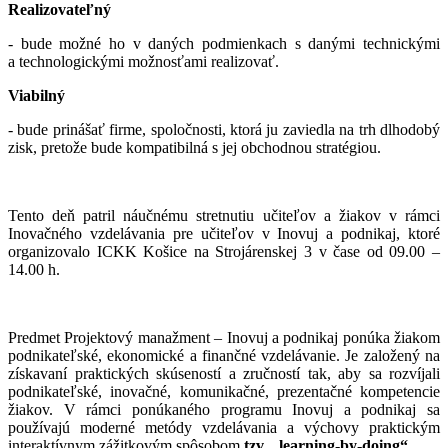
Realizovateľný
- bude možné ho v daných podmienkach s danými technickými
a technologickými možnosťami realizovať.
Viabilný
- bude prinášať firme, spoločnosti, ktorá ju zaviedla na trh dlhodobý
zisk, pretože bude kompatibilná s jej obchodnou stratégiou.
Tento deň patril náučnému stretnutiu učiteľov a žiakov v rámci
Inovačného vzdelávania pre učiteľov v Inovuj a podnikaj, ktoré
organizovalo ICKK Košice na Strojárenskej 3 v čase od 09.00 –
14.00 h.
Predmet Projektový manažment – Inovuj a podnikaj ponúka žiakom
podnikateľské, ekonomické a finančné vzdelávanie. Je založený na
získavaní praktických skúseností a zručností tak, aby sa rozvíjali
podnikateľské, inovačné, komunikačné, prezentačné kompetencie
žiakov. V rámci ponúkaného programu Inovuj a podnikaj sa
používajú moderné metódy vzdelávania a výchovy praktickým
interaktívnym zážitkovým spôsobom
tzv. „learning-by-doing“.