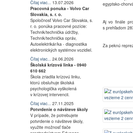
Čítaj viac...
13.07.2026
egyptsko-chorvá
Pracovná ponuka - Volvo Car
Slovakia, s. r. o.
Spoločnosť Volvo Car Slovakia, s.
Aj vo finále p
r. o. ponúka pracovné pozície:
s prehľadom 283
Technik/technička údržby,
Technik/technička opráv,
Autoelektrikár/ka - diagnostika
Za peknú reprez
elektronických systémov vozidiel.
Čítaj viac...
24.06.2026
Školská krízová linka - 0940
610 662
Škola zriadila krízovú linku,
ktorú obsluhuje školská
psychologička vyškolená
v krízovej intervencii.
Čítaj viac...
27.11.2025
Potvrdenie o návšteve školy
V prípade, že potrebujete
potvrdenie o návšteve školy,
využite možnosť tlače