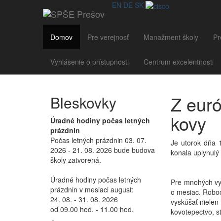
EN
DE
SK
Domov
Pre verejnosť
Manažment školy
Pr
Vyhlásenie o prístupnosti
Centrum excelentnosti
Z eur
Bleskovky
kovy
Úradné hodiny počas letných
prázdnin
Počas letných prázdnin 03. 07.
Je utorok dňa 
2026 - 21. 08. 2026 bude budova
konala uplynulý
školy zatvorená.
Úradné hodiny počas letných
Pre mnohých vyv
prázdnin v mesiaci august:
o mesiac. Roboc
24. 08. - 31. 08. 2026
vyskúšať nielen 
od 09.00 hod. - 11.00 hod.
kovotepectvo, s