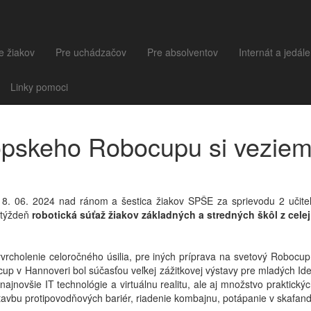
e žiakov
Pre uchádzačov
Pre absolventov
Internát a jedál
Linky pomoci
ópskeho Robocupu si veziem
18. 06. 2024 nad ránom a šestica žiakov SPŠE za sprievodu 2 učit
 týždeň
robotická súťaž žiakov základných a stredných škôl z cel
rcholenie celoročného úsilia, pre iných príprava na svetový Robocu
up v Hannoveri bol súčasťou veľkej zážitkovej výstavy pre mladých Id
najnovšie IT technológie a virtuálnu realitu, ale aj množstvo praktickýc
tavbu protipovodňových bariér, riadenie kombajnu, potápanie v skafand