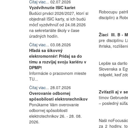
Čítaj viac...
02.07.2026
Vyzdvihnutie ISIC kariet
Robocupu patril
Budúci prváci 2026/2027, ktorí si
disciplín) a Rob
objednali ISIC karty, si ich budú
môcť vyzdvihnúť od 24.08.2026
na sekretariáte školy v čase
Žiaci III. B -
úradných hodín.
pre disciplínu 
Čítaj viac...
03.08.2026
ihriska, rozlíše
Hľadá sa šikovný
elektromontér! Pridaj sa do
tímu a rozvíjaj svoju kariéru v
Lepšie sa darilo
DPMP!
Slovenska a Egy
Informácie o pracovnom mieste
rešpekt, keď zdo
TU...
Čítaj viac...
28.07.2026
Zvíťazili aj v s
Overovanie odbornej
tímov Gebrueder
spôsobilosti elektrotechnikov
– posledný súťa
Ponúkame Vám overovanie
odbornej spôsobilosti
elektrotechnikov 26. - 28. 08.
Naši noFocusáci
2026.
za 2 hodiny, to