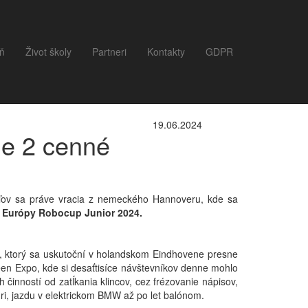
eň
Život školy
Partneri
Kontakty
GDPR
19.06.2024
e 2 cenné
eľov sa práve vracia z nemeckého Hannoveru, kde sa
ej Európy Robocup Junior 2024.
p, ktorý sa uskutoční v holandskom Eindhovene presne
een Expo, kde si desaťtisíce návštevníkov denne mohlo
h činností od zatĺkania klincov, cez frézovanie nápisov,
ri, jazdu v elektrickom BMW až po let balónom.