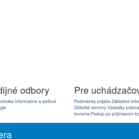
dijné odbory
Pre uchádzačo
echnika
Informačné a sieťové
Podmienky prijatia
Základné info
gie
Dôležité termíny
Výsledky prijím
konania
Postup po prijímacom k
era