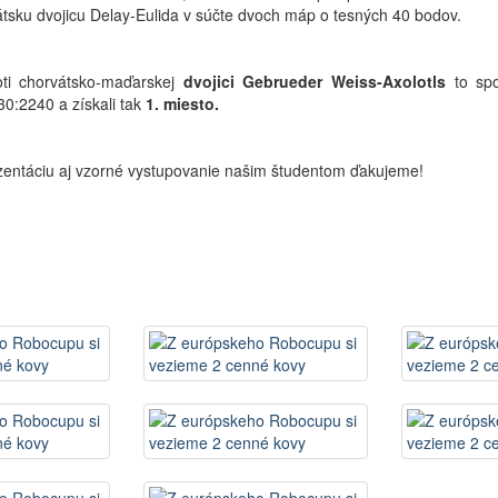
tsku dvojicu Delay-Eulida v súčte dvoch máp o tesných 40 bodov.
roti chorvátsko-maďarskej
dvojici Gebrueder Weiss-Axolotls
to spo
0:2240 a získali tak
1. miesto.
entáciu aj vzorné vystupovanie našim študentom ďakujeme!