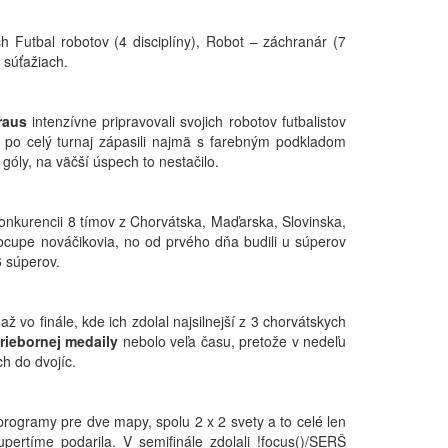
h Futbal robotov (4 disciplíny), Robot – záchranár (7
 súťažiach.
raus
intenzívne pripravovali svojich robotov futbalistov
 po celý turnaj zápasili najmä s farebným podkladom
4 góly, na väčší úspech to nestačilo.
 konkurencii 8 tímov z Chorvátska, Maďarska, Slovinska,
cupe nováčikovia, no od prvého dňa budili u súperov
6 súperov.
ž vo finále, kde ich zdolal najsilnejší z 3 chorvátskych
triebornej medaily
nebolo veľa času, pretože v nedeľu
h do dvojíc.
programy pre dve mapy, spolu 2 x 2 svety a to celé len
ertíme podarila. V semifinále zdolali !focus()/SERŠ