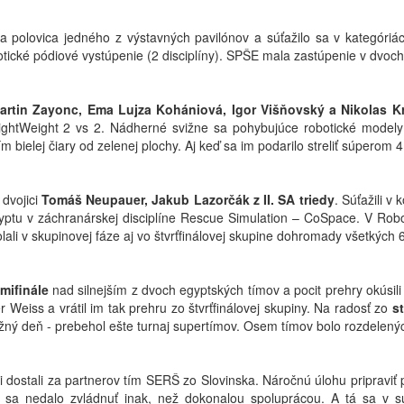
a polovica jedného z výstavných pavilónov a súťažilo sa v kategóriác
otické pódiové vystúpenie (2 disciplíny). SPŠE mala zastúpenie v dvoch
 Martin Zayonc, Ema Lujza Kohániová, Igor Višňovský a Nikolas K
LightWeight 2 vs 2. Nádherné svižne sa pohybujúce robotické modely
ním bielej čiary od zelenej plochy. Aj keď sa im podarilo streliť súperom 
 dvojici
Tomáš Neupauer, Jakub Lazorčák z II. SA triedy
. Súťažili v
ptu v záchranárskej disciplíne Rescue Simulation – CoSpace. V Robo
lali v skupinovej fáze aj vo štvrťfinálovej skupine dohromady všetkých 
emifinále
nad silnejším z dvoch egyptských tímov a pocit prehry okúsili a
 Weiss a vrátil im tak prehru zo štvrťfinálovej skupiny. Na radosť zo
s
žný deň - prebehol ešte turnaj supertímov. Osem tímov bolo rozdelenýc
 dostali za partnerov tím SERŠ zo Slovinska. Náročnú úlohu pripraviť 
 sa nedalo zvládnuť inak, než dokonalou spoluprácou. A tá sa v sup