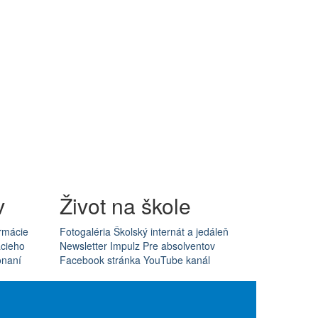
v
Život na škole
rmácie
Fotogaléria
Školský internát a jedáleň
acieho
Newsletter Impulz
Pre absolventov
onaní
Facebook stránka
YouTube kanál