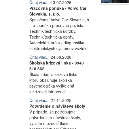
Čítaj viac...
13.07.2026
Pracovná ponuka - Volvo Car
Slovakia, s. r. o.
Spoločnosť Volvo Car Slovakia, s.
r. o. ponúka pracovné pozície:
Technik/technička údržby,
Technik/technička opráv,
Autoelektrikár/ka - diagnostika
elektronických systémov vozidiel.
Čítaj viac...
24.06.2026
Školská krízová linka - 0940
610 662
Škola zriadila krízovú linku,
ktorú obsluhuje školská
psychologička vyškolená
v krízovej intervencii.
Čítaj viac...
27.11.2025
Potvrdenie o návšteve školy
V prípade, že potrebujete
potvrdenie o návšteve školy,
využite možnosť tlače