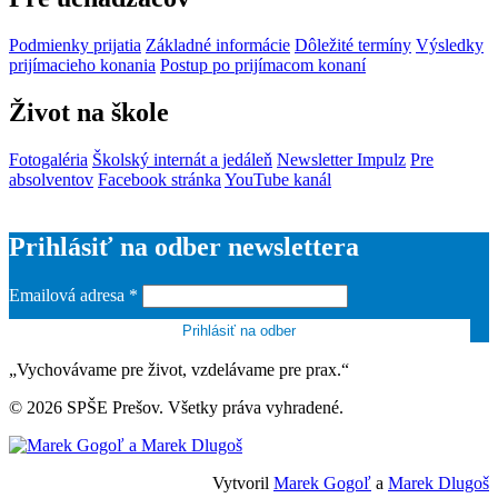
Podmienky prijatia
Základné informácie
Dôležité termíny
Výsledky
prijímacieho konania
Postup po prijímacom konaní
Život na škole
Fotogaléria
Školský internát a jedáleň
Newsletter Impulz
Pre
absolventov
Facebook stránka
YouTube kanál
Prihlásiť na odber newslettera
Emailová adresa
*
„Vychovávame pre život, vzdelávame pre prax.“
© 2026 SPŠE Prešov. Všetky práva vyhradené.
Vytvoril
Marek Gogoľ
a
Marek Dlugoš