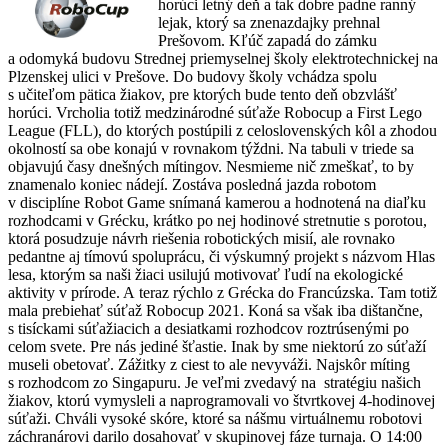
horúci letný deň a tak dobre padne ranný
lejak, ktorý sa znenazdajky prehnal
Prešovom. Kľúč zapadá do zámku
a odomyká budovu Strednej priemyselnej školy elektrotechnickej na
Plzenskej ulici v Prešove. Do budovy školy vchádza spolu
s učiteľom pätica žiakov, pre ktorých bude tento deň obzvlášť
horúci. Vrcholia totiž medzinárodné súťaže Robocup a First Lego
League (FLL), do ktorých postúpili z celoslovenských kôl a zhodou
okolností sa obe konajú v rovnakom týždni. Na tabuli v triede sa
objavujú časy dnešných mítingov. Nesmieme nič zmeškať, to by
znamenalo koniec nádejí. Zostáva posledná jazda robotom
v disciplíne Robot Game snímaná kamerou a hodnotená na diaľku
rozhodcami v Grécku, krátko po nej hodinové stretnutie s porotou,
ktorá posudzuje návrh riešenia robotických misií, ale rovnako
pedantne aj tímovú spoluprácu, či výskumný projekt s názvom Hlas
lesa, ktorým sa naši žiaci usilujú motivovať ľudí na ekologické
aktivity v prírode. A teraz rýchlo z Grécka do Francúzska. Tam totiž
mala prebiehať súťaž Robocup 2021. Koná sa však iba dištančne,
s tisíckami súťažiacich a desiatkami rozhodcov roztrúsenými po
celom svete. Pre nás jediné šťastie. Inak by sme niektorú zo súťaží
museli obetovať. Zážitky z ciest to ale nevyváži. Najskôr míting
s rozhodcom zo Singapuru. Je veľmi zvedavý na stratégiu našich
žiakov, ktorú vymysleli a naprogramovali vo štvrtkovej 4-hodinovej
súťaži. Chváli vysoké skóre, ktoré sa nášmu virtuálnemu robotovi
záchranárovi darilo dosahovať v skupinovej fáze turnaja. O 14:00