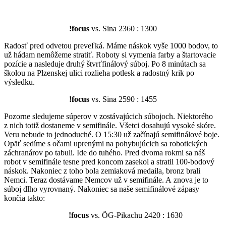
!focus
vs. Sina 2360 : 1300
Radosť pred odvetou preveľká. Máme náskok vyše 1000 bodov, to
už hádam nemôžeme stratiť. Roboty si vymenia farby a štartovacie
pozície a nasleduje druhý štvrťfinálový súboj. Po 8 minútach sa
školou na Plzenskej ulici rozlieha potlesk a radostný krik po
výsledku.
!focus
vs. Sina 2590 : 1455
Pozorne sledujeme súperov v zostávajúcich súbojoch. Niektorého
z nich totiž dostaneme v semifinále. Všetci dosahujú vysoké skóre.
Veru nebude to jednoduché. O 15:30 už začínajú semifinálové boje.
Opäť sedíme s očami uprenými na pohybujúcich sa robotických
záchranárov po tabuli. Ide do tuhého. Pred dvoma rokmi sa náš
robot v semifinále tesne pred koncom zasekol a stratil 100-bodový
náskok. Nakoniec z toho bola zemiaková medaila, bronz brali
Nemci. Teraz dostávame Nemcov už v semifinále. A znova je to
súboj dlho vyrovnaný. Nakoniec sa naše semifinálové zápasy
končia takto:
!focus
vs. ÖG-Pikachu 2420 : 1630