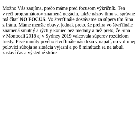
Možno Vás zaujíma, prečo máme pred focusom výkričník. Ten
v reči programátorov znamená negáciu, takže názov tímu sa správne
má čítať
NO FOCUS
. Vo štvrťfinále dostávame za súpera tím Sina
z Iránu. Máme menšie obavy, jednak preto, že prehra vo štvrťfinále
znamená smutný a rýchly koniec bez medaily a tiež preto, že Sina
v Montreali 2018 aj v Sydney 2019 valcovala súperov rozdielom
triedy. Prvé minúty prvého štvrťfinále nás držia v napätí, no v druhej
polovici súboja sa situácia vyjasní a po 8 minútach sa na tabuli
zastaví čas a výsledné skóre