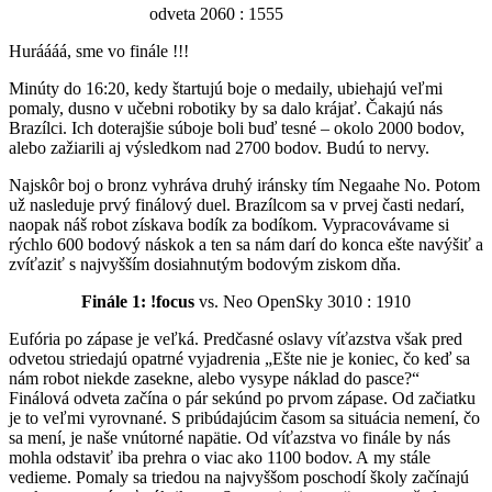
odveta 2060 : 1555
Huráááá, sme vo finále !!!
Minúty do 16:20, kedy štartujú boje o medaily, ubiehajú veľmi
pomaly, dusno v učebni robotiky by sa dalo krájať. Čakajú nás
Brazílci. Ich doterajšie súboje boli buď tesné – okolo 2000 bodov,
alebo zažiarili aj výsledkom nad 2700 bodov. Budú to nervy.
Najskôr boj o bronz vyhráva druhý iránsky tím Negaahe No. Potom
už nasleduje prvý finálový duel. Brazílcom sa v prvej časti nedarí,
naopak náš robot získava bodík za bodíkom. Vypracovávame si
rýchlo 600 bodový náskok a ten sa nám darí do konca ešte navýšiť a
zvíťaziť s najvyšším dosiahnutým bodovým ziskom dňa.
Finále 1: !focus
vs. Neo OpenSky 3010 : 1910
Eufória po zápase je veľká. Predčasné oslavy víťazstva však pred
odvetou striedajú opatrné vyjadrenia „Ešte nie je koniec, čo keď sa
nám robot niekde zasekne, alebo vysype náklad do pasce?“
Finálová odveta začína o pár sekúnd po prvom zápase. Od začiatku
je to veľmi vyrovnané. S pribúdajúcim časom sa situácia nemení, čo
sa mení, je naše vnútorné napätie. Od víťazstva vo finále by nás
mohla odstaviť iba prehra o viac ako 1100 bodov. A my stále
vedieme. Pomaly sa triedou na najvyššom poschodí školy začínajú