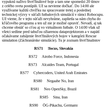
vypuknú naživo štvrťfinálové boje a tam sme spomedzi 20 tímov
z celého sveta postúpili. Už sa nevieme dočkať. Do 14:00 ale
využívame každú chvíľku na spracovanie tretej a poslednej
technickej výzvy v súťaži futbalových simulácií v rámci Robocupu.
Už vieme, že v tejto súťaži nevyhráme, zaplietla sa nám chyba do
kľúčového programu a ten už nie je možné opraviť. Nevadí, aj tak
chceme obstáť so cťou aj vo virtuálnom futbale. O 14:00 však už
všetci sedíme pred tabuľou ožiarenou dataprojektorom a v napätí
očakávame zahájenie štvrťfinálových bojov v kategórii Rescue
simulation (Záchranárske simulácie). Tu je zoznam štvrťfinalistov
RS71 !focus, Slovakia
RS72 Airobo Force, Indonesia
RS73 Alcaides Team, Portugal
RS77 Cybercoders, United Arab Emirates
RS80 Negaahe No, Iran
RS81 Neo OpenSky, Brazil
RS85 Sina, Iran
RS90 ÖG-Pikachu, Germany