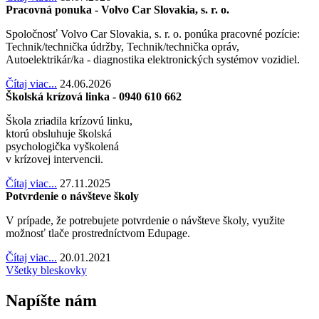
Pracovná ponuka - Volvo Car Slovakia, s. r. o.
Spoločnosť Volvo Car Slovakia, s. r. o. ponúka pracovné pozície:
Technik/technička údržby, Technik/technička opráv,
Autoelektrikár/ka - diagnostika elektronických systémov vozidiel.
Čítaj viac...
24.06.2026
Školská krízová linka - 0940 610 662
Škola zriadila krízovú linku,
ktorú obsluhuje školská
psychologička vyškolená
v krízovej intervencii.
Čítaj viac...
27.11.2025
Potvrdenie o návšteve školy
V prípade, že potrebujete potvrdenie o návšteve školy, využite
možnosť tlače prostredníctvom Edupage.
Čítaj viac...
20.01.2021
Všetky bleskovky
Napíšte nám