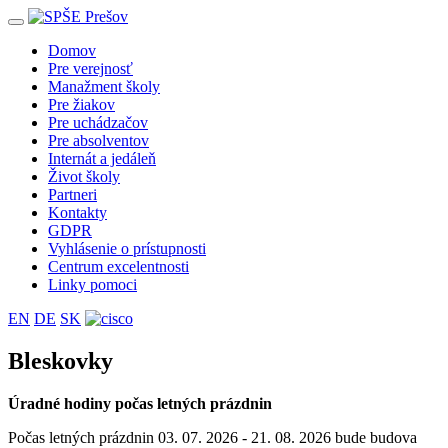
Toggle
navigation
Domov
Pre verejnosť
Manažment školy
Pre žiakov
Pre uchádzačov
Pre absolventov
Internát a jedáleň
Život školy
Partneri
Kontakty
GDPR
Vyhlásenie o prístupnosti
Centrum excelentnosti
Linky pomoci
EN
DE
SK
Bleskovky
Úradné hodiny počas letných prázdnin
Počas letných prázdnin 03. 07. 2026 - 21. 08. 2026 bude budova