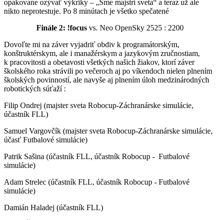
opakovane ozývať výkriky – „Sme majstri sveta“ a teraz už ale
nikto neprotestuje. Po 8 minútach je všetko spečatené
Finále 2: !focus
vs. Neo OpenSky 2525 : 2200
Dovoľte mi na záver vyjadriť obdiv k programátorským,
konštruktérskym, ale i manažérskym a jazykovým zručnostiam,
k pracovitosti a obetavosti všetkých našich žiakov, ktorí záver
školského roka strávili po večeroch aj po víkendoch nielen plnením
školských povinností, ale navyše aj plnením úloh medzinárodných
robotických súťaží :
Filip Ondrej (majster sveta Robocup-Záchranárske simulácie,
účastník FLL)
Samuel Vargovčík (majster sveta Robocup-Záchranárske simulácie,
účasť Futbalové simulácie)
Patrik Sašina (účastník FLL, účastník Robocup - Futbalové
simulácie)
Adam Strelec (účastník FLL, účastník Robocup - Futbalové
simulácie)
Damián Haladej (účastník FLL)