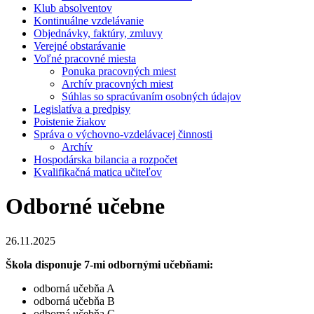
Klub absolventov
Kontinuálne vzdelávanie
Objednávky, faktúry, zmluvy
Verejné obstarávanie
Voľné pracovné miesta
Ponuka pracovných miest
Archív pracovných miest
Súhlas so spracúvaním osobných údajov
Legislatíva a predpisy
Poistenie žiakov
Správa o výchovno-vzdelávacej činnosti
Archív
Hospodárska bilancia a rozpočet
Kvalifikačná matica učiteľov
Odborné učebne
26.11.2025
Škola disponuje 7-mi odbornými učebňami:
odborná učebňa A
odborná učebňa B
odborná učebňa C