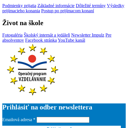
Podmienky prijatia
Základné informácie
Dôležité termíny
Výsledky
prijímacieho konania
Postup po prijímacom konaní
Život na škole
Fotogaléria
Školský internát a jedáleň
Newsletter Impulz
Pre
absolventov
Facebook stránka
YouTube kanál
Prihlásiť na odber newslettera
Emailová adresa
*