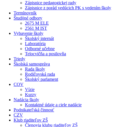
Zápisnice pedagogickej rady
Zápisnice z porád vedúcich PK s vedením školy
Termínovník
Študijné odbory
2675 M ELE
2561 M IST
Vybavenie školy
Školský internát
Laboratória
Odborné učebne
Telocvičňa a posilovňa
Triedy
Školská samospráva
Rada školy
Rodičovská rada
Školský parlament
COV
Vízie
Kurzy
Nadácia školy
Kontaktné údaje a ciele nadácie
Podnikateľská činnosť
CZV
Klub riaditeľov ZŠ
Členovia klubu riaditeľov ZŠ