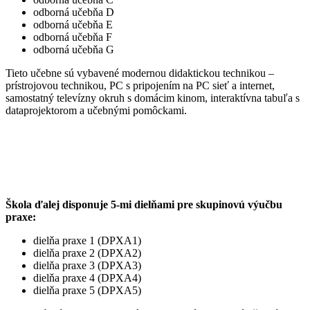
odborná učebňa D
odborná učebňa E
odborná učebňa F
odborná učebňa G
Tieto učebne sú vybavené modernou didaktickou technikou –
prístrojovou technikou, PC s pripojením na PC sieť a internet,
samostatný televízny okruh s domácim kinom, interaktívna tabuľa s
dataprojektorom a učebnými pomôckami.
Škola ďalej disponuje 5-mi dielňami pre skupinovú výučbu
praxe:
dielňa praxe 1 (DPXA1)
dielňa praxe 2 (DPXA2)
dielňa praxe 3 (DPXA3)
dielňa praxe 4 (DPXA4)
dielňa praxe 5 (DPXA5)