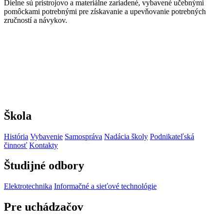
Dielne sú prístrojovo a materiálne zariadené, vybavené učebnými
pomôckami potrebnými pre získavanie a upevňovanie potrebných
zručností a návykov.
Škola
História
Vybavenie
Samospráva
Nadácia školy
Podnikateľská
činnosť
Kontakty
Študijné odbory
Elektrotechnika
Informačné a sieťové technológie
Pre uchádzačov