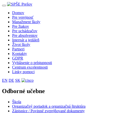
Toggle
navigation
Domov
Pre verejnosť
Manažment školy
Pre žiakov
Pre uchádzačov
Pre absolventov
Internát a jedáleň
Život školy
Partneri
Kontakty
GDPR
Vyhlásenie o prístupnosti
Centrum excelentnosti
Linky pomoci
EN
DE
SK
Odborné učebne
Škola
Organizačný poriadok a organizačná štruktúra
Zápisnice / Povinné zverejňované dokumenty