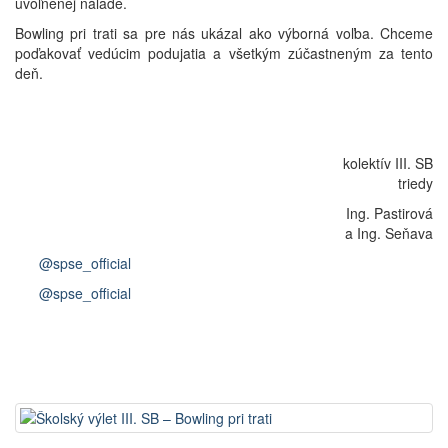
uvoľnenej nálade.
Bowling pri trati sa pre nás ukázal ako výborná voľba. Chceme
poďakovať vedúcim podujatia a všetkým zúčastneným za tento
deň.
kolektív III. SB
triedy
Ing. Pastirová
a Ing. Seňava
@spse_official
@spse_official