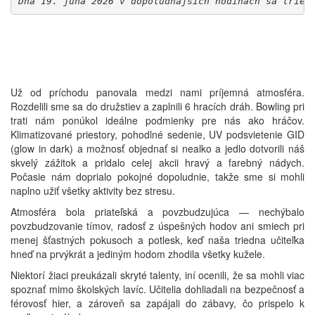
Dňa 19. júna 2026 v dopoludňajších hodinách sa tried
Už od príchodu panovala medzi nami príjemná atmosféra.
Rozdelili sme sa do družstiev a zaplnili 6 hracích dráh. Bowling pri
trati nám ponúkol ideálne podmienky pre nás ako hráčov.
Klimatizované priestory, pohodlné sedenie, UV podsvietenie GID
(glow in dark) a možnosť objednať si nealko a jedlo dotvorili náš
skvelý zážitok a pridalo celej akcii hravý a farebný nádych.
Počasie nám doprialo pokojné dopoludnie, takže sme si mohli
naplno užiť všetky aktivity bez stresu.
Atmosféra bola priateľská a povzbudzujúca — nechýbalo
povzbudzovanie tímov, radosť z úspešných hodov ani smiech pri
menej šťastných pokusoch a potlesk, keď naša triedna učiteľka
hneď na prvýkrát a jediným hodom zhodila všetky kužele.
Niektorí žiaci preukázali skryté talenty, iní ocenili, že sa mohli viac
spoznať mimo školských lavíc. Učitelia dohliadali na bezpečnosť a
férovosť hier, a zároveň sa zapájali do zábavy, čo prispelo k