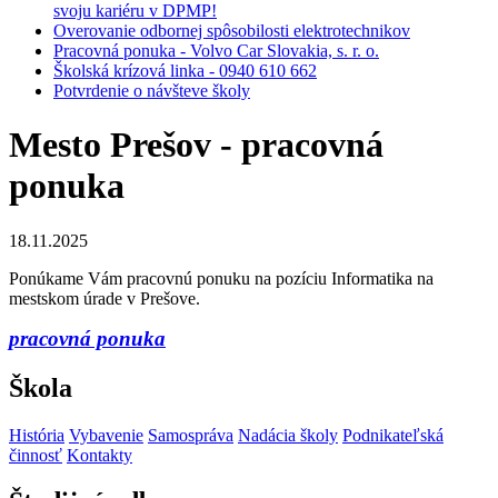
svoju kariéru v DPMP!
Overovanie odbornej spôsobilosti elektrotechnikov
Pracovná ponuka - Volvo Car Slovakia, s. r. o.
Školská krízová linka - 0940 610 662
Potvrdenie o návšteve školy
Mesto Prešov - pracovná
ponuka
18.11.2025
Ponúkame Vám pracovnú ponuku na pozíciu Informatika na
mestskom úrade v Prešove.
pracovná ponuka
Škola
História
Vybavenie
Samospráva
Nadácia školy
Podnikateľská
činnosť
Kontakty