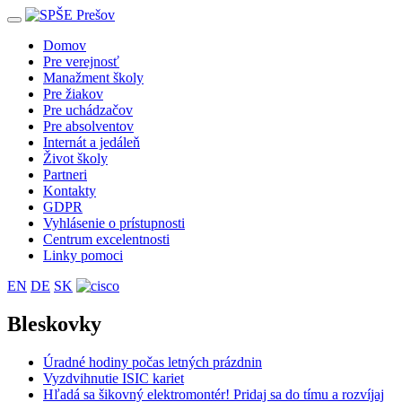
Toggle
navigation
Domov
Pre verejnosť
Manažment školy
Pre žiakov
Pre uchádzačov
Pre absolventov
Internát a jedáleň
Život školy
Partneri
Kontakty
GDPR
Vyhlásenie o prístupnosti
Centrum excelentnosti
Linky pomoci
EN
DE
SK
Bleskovky
Úradné hodiny počas letných prázdnin
Vyzdvihnutie ISIC kariet
Hľadá sa šikovný elektromontér! Pridaj sa do tímu a rozvíjaj