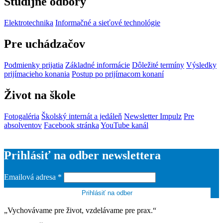
Študijné odbory
Elektrotechnika
Informačné a sieťové technológie
Pre uchádzačov
Podmienky prijatia
Základné informácie
Dôležité termíny
Výsledky
prijímacieho konania
Postup po prijímacom konaní
Život na škole
Fotogaléria
Školský internát a jedáleň
Newsletter Impulz
Pre
absolventov
Facebook stránka
YouTube kanál
Prihlásiť na odber newslettera
Emailová adresa
*
„Vychovávame pre život, vzdelávame pre prax.“